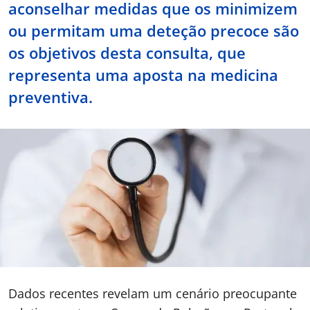
aconselhar medidas que os minimizem
Doc
ou permitam uma deteção precoce são
os objetivos desta consulta, que
ínica
representa uma aposta na medicina
preventiva.
ug
s Sport
e a nós
EN
Dados recentes revelam um cenário preocupante