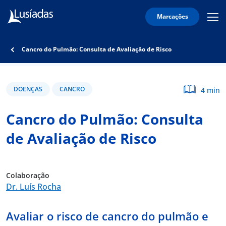
Marcações
Mobi
Men
Lusíadas
Icon
Hospitais
Cancro do Pulmão: Consulta de Avaliação de Risco
e
Clínicas
Corpo
DOENÇAS
CANCRO
4 min
Clínico
Cancro do Pulmão: Consulta
Especialidades
de Avaliação de Risco
Acordos
Colaboração
Dr. Luís Rocha
onnosco
Avaliar o risco de cancro do pulmão e
íadas