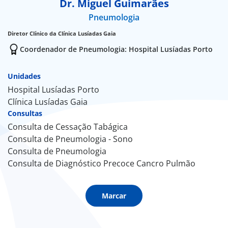
Dr. Miguel Guimarães
Pneumologia
Doc
Diretor Clínico da Clínica Lusíadas Gaia
ínica
Coordenador de Pneumologia: Hospital Lusíadas Porto
ug
Unidades
Hospital Lusíadas Porto
Clínica Lusíadas Gaia
s Sport
Consultas
Consulta de Cessação Tabágica
e a nós
Consulta de Pneumologia - Sono
Consulta de Pneumologia
EN
Consulta de Diagnóstico Precoce Cancro Pulmão
Marcar