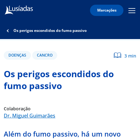
Marcações
Mobi
Men
Lusíadas
Icon
Hospitais
Os perigos escondidos do fumo passivo
e
Clínicas
Corpo
DOENÇAS
CANCRO
3 min
Clínico
Os perigos escondidos do
Especialidades
fumo passivo
Acordos
Colaboração
Dr. Miguel Guimarães
onnosco
Além do fumo passivo, há um novo
íadas