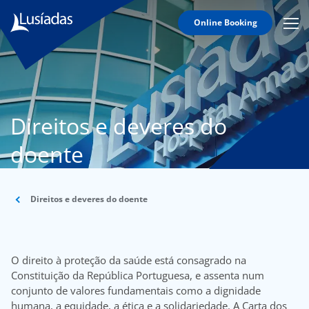
Online Booking
Mobi
Men
Lusíadas
Icon
Hospitals
and
Clinics
Direitos e deveres do
Clinical
Staff
doente
Specialties
Agreements
Direitos e deveres do doente
O direito à proteção da saúde está consagrado na
to us
Constituição da República Portuguesa, e assenta num
conjunto de valores fundamentais como a dignidade
íadas
humana, a equidade, a ética e a solidariedade. A Carta dos