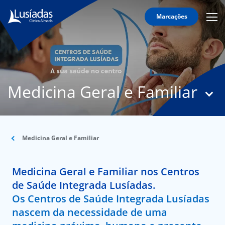
Marcações
Mobi
Men
T
Icon
N
Lusíadas
Medicina Geral e Familiar
Hospitais
e
Clínicas
Corpo
Clínico
Medicina Geral e Familiar
Especialidades
Medicina Geral e Familiar nos Centros
Acordos
de Saúde Integrada Lusíadas.
Os Centros de Saúde Integrada Lusíadas
nascem da necessidade de uma