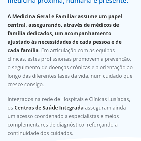
medicina próxima, humana e presente.
onnosco
A Medicina Geral e Familiar assume um papel
íadas
central, assegurando, através
de médicos de
família dedicados, um acompanhamento
Doc
ajustado às necessidades de cada pessoa e de
cada família
. Em articulação com as equipas
ínica
clínicas, estes profissionais promovem a prevenção,
o seguimento de doenças crónicas e a orientação ao
ug
longo das diferentes fases da vida, num cuidado que
cresce consigo.
s Sport
Integrados na rede de Hospitais e Clínicas Lusíadas,
e a nós
os
Centros de Saúde Integrada
asseguram ainda
um acesso coordenado a especialistas e meios
complementares de diagnóstico, reforçando a
continuidade dos cuidados.