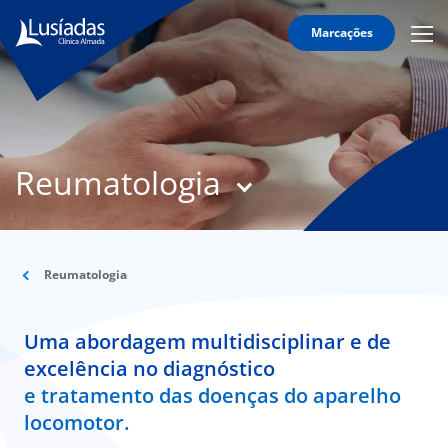
Marcações
Mobi
Men
T
Icon
N
Lusíadas
Reumatologia
Hospitais
e
Clínicas
Corpo
Clínico
Reumatologia
Especialidades
Uma abordagem multidisciplinar e de
Acordos
excelência no diagnóstico
e tratamento das doenças do aparelho
locomotor.