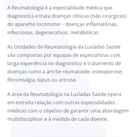
onnosco
A Reumatologia é a especialidade médica que
diagnostica e trata doenças clínicas (não cirúrgicas)
íadas
do aparelho locomotor - doenças inflamatórias,
infecciosas, degenerativas, metabólicas.
Doc
As Unidades de Reumatologia da Lusíadas Saúde
ínica
são compostas por equipas de especialistas com
larga experiência no diagnóstico e tratamento de
ug
doenças como a artrite reumatoide, osteoporose,
fibromialgia, lúpus ou artrose.
s Sport
A área da Reumatologia na Lusíadas Saúde opera
e a nós
em estreita relação com outras especialidades
médicas com o objetivo de garantir uma abordagem
multidisciplinar e à medida de cada doente.