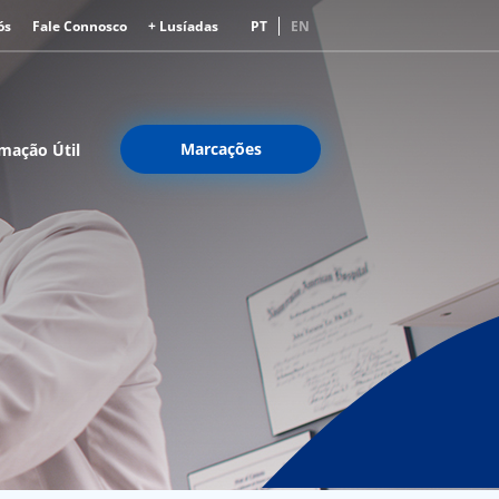
ós
Fale Connosco
+ Lusíadas
PT
EN
Marcações
mação Útil