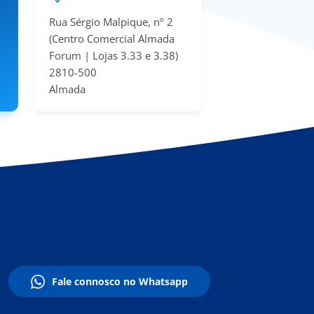
Rua Sérgio Malpique, nº 2
(Centro Comercial Almada
Forum | Lojas 3.33 e 3.38​)
2810-500
Almada
Fale connosco no Whatsapp