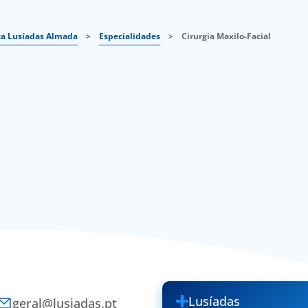
ca Lusíadas Almada
>
Especialidades
>
Cirurgia Maxilo-Facial
Lusíadas
geral@lusiadas.pt