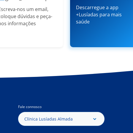
Descarregue a app
Escreva-nos um email,
+Lusíadas para mais
coloque dúvidas e peça-
saúde
nos informações
Fale connosco
Clínica Lusíadas Almada