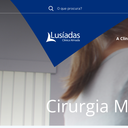
A Clín
Cirurgia M