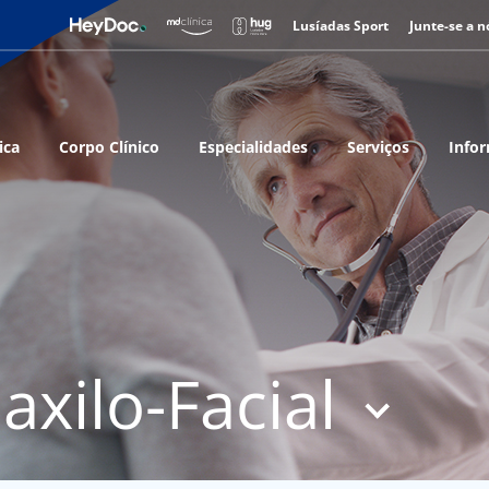
Lusíadas Sport
Junte-se a n
ica
Corpo Clínico
Especialidades
Serviços
Infor
axilo-Facial