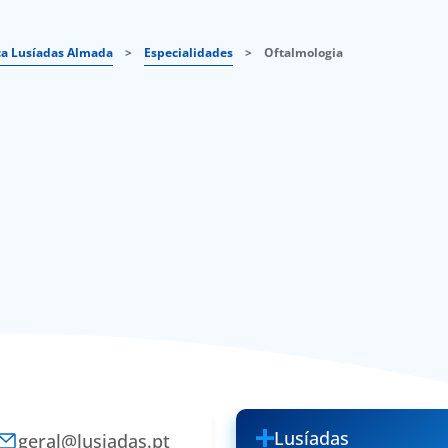
ca Lusíadas Almada
>
Especialidades
>
Oftalmologia
Lusíadas
geral@lusiadas.pt