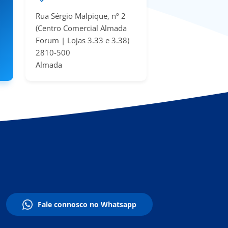
Rua Sérgio Malpique, nº 2
(Centro Comercial Almada
Forum | Lojas 3.33 e 3.38​)
2810-500
Almada
Fale connosco no Whatsapp