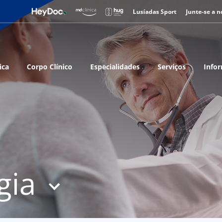
Lusíadas Sport
Junte-se a n
ica
Corpo Clínico
Especialidades
Serviços
Infor
gia