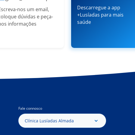
Descarregue a app
Escreva-nos um email,
+Lusíadas para mais
coloque dúvidas e peça-
saúde
nos informações
Fale connosco
Clínica Lusíadas Almada