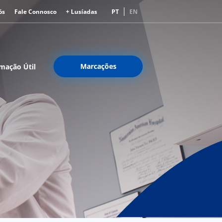
ós
Fale Connosco
+ Lusíadas
PT
EN
Marcações
mação Útil