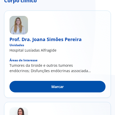
Corpo clínico
Prof. Dra. Joana Simões Pereira
Unidades
Hospital Lusíadas Alfragide
Áreas de Interesse
Tumores da tiroide e outros tumores
endócrinos; Disfunções endócrinas associadas
ao cancro; Doenças da hipófise, suprarrenais e
paratiroides; Alterações endócrinas dos
Marcar
ovários/testículos que afetem a produção de
estrogénios/testosterona; Menopausa;
Diabetes