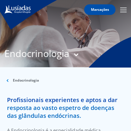
Marcações
Mobi
Men
T
Icon
N
Lusíadas
Endocrinologia
Hospitais
e
Clínicas
Corpo
Clínico
Endocrinologia
Especialidades
Profissionais experientes e aptos a dar
Acordos
resposta ao vasto espetro de doenças
das glândulas endócrinas.
A Endocrinologia é a especialidade médica