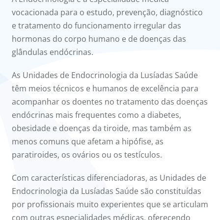
onnosco
vocacionada para o estudo, prevenção, diagnóstico
e tratamento do funcionamento irregular das
íadas
hormonas do corpo humano e de doenças das
glândulas endócrinas.
Doc
As Unidades de Endocrinologia da Lusíadas Saúde
ínica
têm meios técnicos e humanos de excelência para
acompanhar os doentes no tratamento das doenças
ug
endócrinas mais frequentes como a diabetes,
obesidade e doenças da tiroide, mas também as
s Sport
menos comuns que afetam a hipófise, as
paratiroides, os ovários ou os testículos.
e a nós
Com características diferenciadoras, as Unidades de
Endocrinologia da Lusíadas Saúde são constituídas
por profissionais muito experientes que se articulam
com outras especialidades médicas, oferecendo