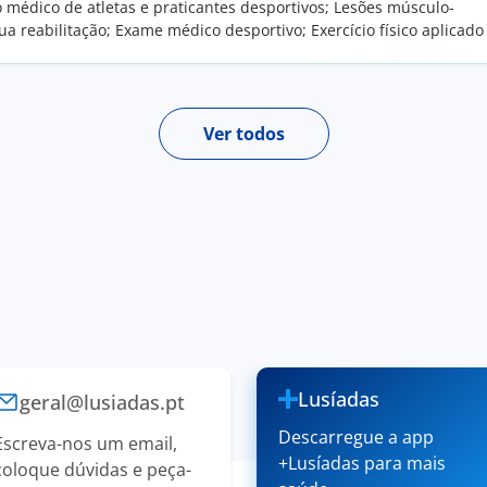
édico de atletas e praticantes desportivos; Lesões músculo-
ua reabilitação; Exame médico desportivo; Exercício físico aplicado
as
Ver todos
Lusíadas
geral@lusiadas.pt
Descarregue a app
Escreva-nos um email,
+Lusíadas para mais
coloque dúvidas e peça-