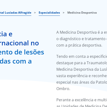
tal Lusíadas Alfragide
>
Especialidades
>
Medicina Desportiva
ia e
A Medicina Desportiva é a 
o diagnóstico e tratamento
rnacional no
com a prática desportiva.
ento de lesões
Tendo em conta a especific
adas com a
destaque para a Traumatolo
Medicina Desportiva da Lu
vasta experiência e reconhe
especial nas áreas da Patolo
Ombro.
Perante a excelência e multi
as Unidades de Medicina De