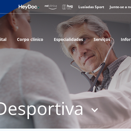
Lusíadas Sport
Junte-se a n
ital
Corpo clínico
Especialidades
Serviços
Info
Desportiva