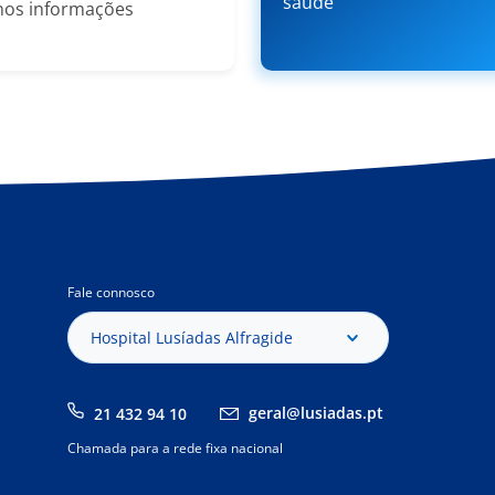
saúde
nos informações
Fale connosco
Hospital Lusíadas Alfragide
geral@lusiadas.pt
21 432 94 10
Chamada para a rede fixa nacional