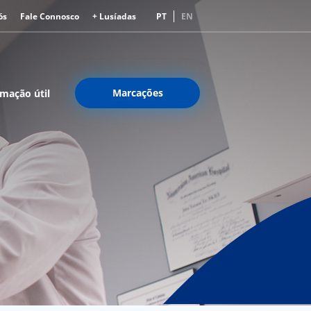
ós
Fale Connosco
+ Lusíadas
PT
EN
Marcações
rmação útil