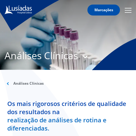
Marcações
Mobi
Men
T
Icon
N
Lusíadas
Análises Clínicas
Hospitais
e
Clínicas
Corpo
Clínico
Análises Clínicas
Especialidades
Os mais rigorosos critérios de qualidade
Acordos
dos resultados na
realização de análises de rotina e
diferenciadas.