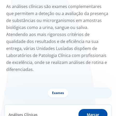
onnosco
As análises clínicas são exames complementares
que permitem a deteção ou a avaliação da presença
íadas
de substâncias ou microrganismos em amostras
biológicas como a urina, sangue ou saliva.
Doc
Atendendo aos mais rigorosos critérios de
qualidade dos resultados e de eficiência na sua
ínica
entrega, várias Unidades Lusíadas dispõem de
Laboratórios de Patologia Clínica com profissionais
ug
de excelência, onde se realizam análises de rotina e
diferenciadas.
s Sport
e a nós
Exames
Análises Clínicas
Marcar