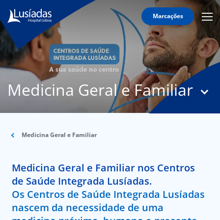
Marcações
Mobi
Men
T
Icon
N
Lusíadas
Medicina Geral e Familiar
Hospitais
e
Clínicas
Corpo
Clínico
Medicina Geral e Familiar
Especialidades
Medicina Geral e Familiar nos Centros
Acordos
de Saúde Integrada Lusíadas.
Os Centros de Saúde Integrada Lusíadas
nascem da necessidade de uma