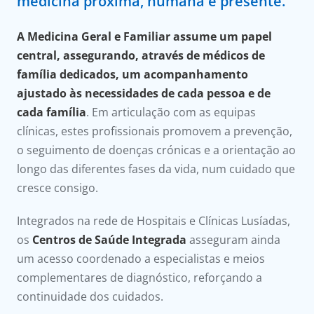
medicina próxima, humana e presente.
onnosco
A Medicina Geral e Familiar assume um papel
íadas
central, assegurando, através
de médicos de
família dedicados, um acompanhamento
Doc
ajustado às necessidades de cada pessoa e de
cada família
. Em articulação com as equipas
ínica
clínicas, estes profissionais promovem a prevenção,
o seguimento de doenças crónicas e a orientação ao
ug
longo das diferentes fases da vida, num cuidado que
cresce consigo.
s Sport
Integrados na rede de Hospitais e Clínicas Lusíadas,
e a nós
os
Centros de Saúde Integrada
asseguram ainda
um acesso coordenado a especialistas e meios
complementares de diagnóstico, reforçando a
continuidade dos cuidados.