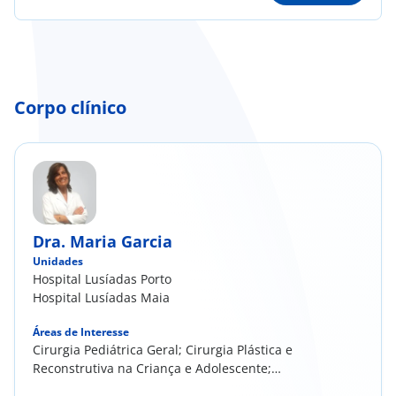
onnosco
íadas
Doc
Corpo clínico
ínica
ug
Dra. Maria Garcia
s Sport
Unidades
Hospital Lusíadas Porto
e a nós
Hospital Lusíadas Maia
Áreas de Interesse
Cirurgia Pediátrica Geral; Cirurgia Plástica e
Reconstrutiva na Criança e Adolescente;
Tratamento de Queimados em idade