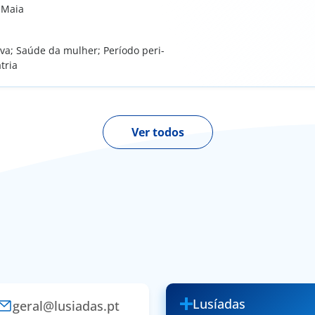
 Maia
va; Saúde da mulher; Período peri-
tria
Ver todos
Lusíadas
geral@lusiadas.pt