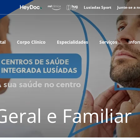
Lusíadas Sport
Junte-se a n
tal
Corpo Clínico
Especialidades
Serviços
Infor
eral e Familiar