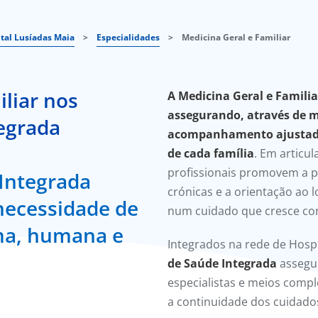
tal Lusíadas Maia
>
Especialidades
>
Medicina Geral e Familiar
iliar nos
A Medicina Geral e Famili
assegurando, através
de m
egrada
acompanhamento ajustado 
de cada família
. Em articul
profissionais promovem a 
Integrada
crónicas e a orientação ao l
necessidade de
num cuidado que cresce co
ma, humana e
Integrados na rede de Hospit
de Saúde Integrada
assegu
especialistas e meios comp
a continuidade dos cuidado