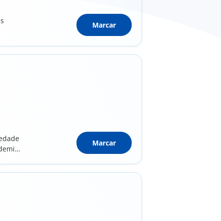
as
Marcar
iedade
Marcar
demia);