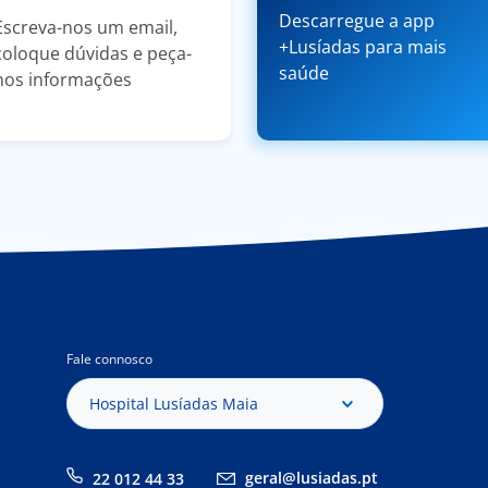
Descarregue a app
Escreva-nos um email,
+Lusíadas para mais
coloque dúvidas e peça-
saúde
nos informações
Fale connosco
Hospital Lusíadas Maia
geral@lusiadas.pt
22 012 44 33