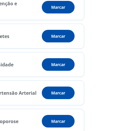
venção e
Marcar
betes
Marcar
sidade
Marcar
rtensão Arterial
Marcar
eoporose
Marcar