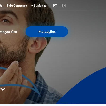
ós
Fale Connosco
+ Lusíadas
PT
EN
Marcações
mação Útil