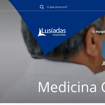
O Hospi
Medicina G