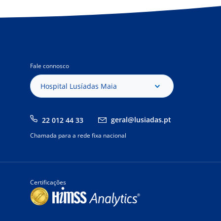
Fale connosco
Hospital Lusíadas Maia
geral@lusiadas.pt
22 012 44 33
Chamada para a rede fixa nacional
Certificações