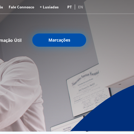
ós
Fale Connosco
+ Lusíadas
PT
EN
Marcações
mação Útil