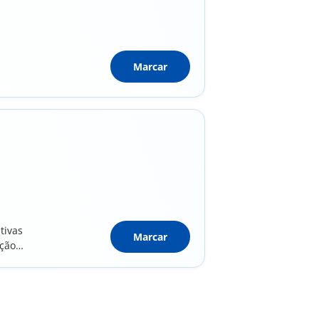
Marcar
tivas
Marcar
ação