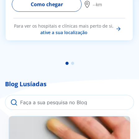
Como chegar
--km
Para ver os hospitais e clínicas mais perto de si,
ative a sua localização
Blog Lusíadas
Fenómeno de Raynaud: o que é, como se previne e
quando deve procurar ajuda médica?