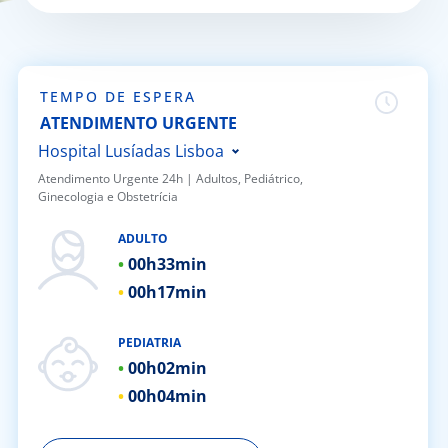
Doc
ínica
TEMPO DE ESPERA
ATENDIMENTO URGENTE
ug
Hospital Lusíadas Lisboa
Atendimento Urgente 24h | ​Adultos, Pediátrico,
Ginecologia e Obstetrícia
s Sport
Hospital Lusíadas Porto
Hospital Lusíadas Braga
ADULTO
e a nós
00h
33min
Hospital Lusíadas Amadora
00h
17min
Hospital Lusíadas Albufeira
EN
Hospital Lusíadas Vilamoura
PEDIATRIA
Hospital Lusíadas Paços de
00h
02min
Ferreira
00h
04min