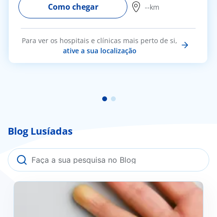
Como chegar
--km
Para ver os hospitais e clínicas mais perto de si,
ative a sua localização
Blog Lusíadas
Fenómeno de Raynaud: o que é, como se previne e
quando deve procurar ajuda médica?