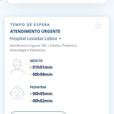
Doc
ínica
TEMPO DE ESPERA
ATENDIMENTO URGENTE
ug
Hospital Lusíadas Lisboa
Atendimento Urgente 24h | ​Adultos, Pediátrico,
Ginecologia e Obstetrícia
s Sport
Hospital Lusíadas Porto
Hospital Lusíadas Braga
ADULTO
e a nós
01h
01min
Hospital Lusíadas Amadora
00h
09min
Hospital Lusíadas Albufeira
EN
Hospital Lusíadas Vilamoura
PEDIATRIA
Hospital Lusíadas Paços de
00h
05min
Ferreira
00h
02min