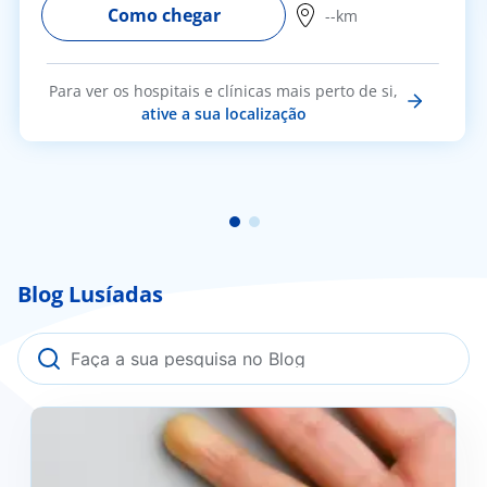
Como chegar
--km
Para ver os hospitais e clínicas mais perto de si,
ative a sua localização
Blog Lusíadas
Fenómeno de Raynaud: o que é, como se previne e
quando deve procurar ajuda médica?