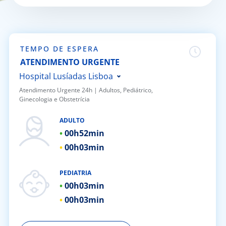
Doc
ínica
TEMPO DE ESPERA
ATENDIMENTO URGENTE
ug
Hospital Lusíadas Lisboa
Atendimento Urgente 24h | ​Adultos, Pediátrico,
Ginecologia e Obstetrícia
s Sport
Hospital Lusíadas Porto
Hospital Lusíadas Braga
ADULTO
e a nós
00h
52min
Hospital Lusíadas Amadora
00h
03min
Hospital Lusíadas Albufeira
EN
Hospital Lusíadas Vilamoura
PEDIATRIA
Hospital Lusíadas Paços de
00h
03min
Ferreira
00h
03min