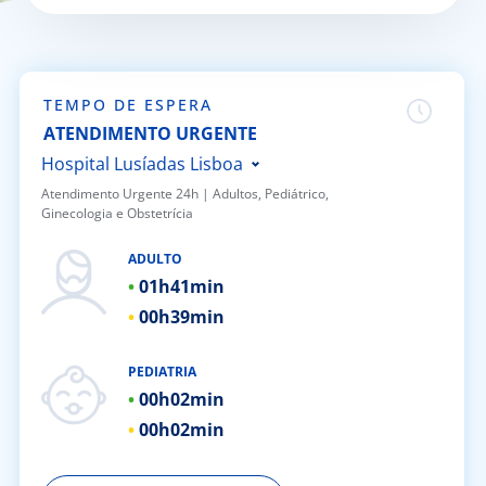
Doc
ínica
TEMPO DE ESPERA
ATENDIMENTO URGENTE
ug
Hospital Lusíadas Lisboa
Atendimento Urgente 24h | ​Adultos, Pediátrico,
Ginecologia e Obstetrícia
s Sport
Hospital Lusíadas Porto
Hospital Lusíadas Braga
ADULTO
e a nós
01h
41min
Hospital Lusíadas Amadora
00h
39min
Hospital Lusíadas Albufeira
EN
Hospital Lusíadas Vilamoura
PEDIATRIA
Hospital Lusíadas Paços de
00h
02min
Ferreira
00h
02min