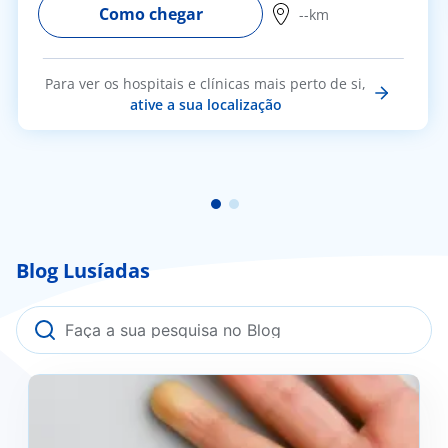
Como chegar
--km
Para ver os hospitais e clínicas mais perto de si,
ative a sua localização
Blog Lusíadas
Fenómeno de Raynaud: o que é, como se previne e
quando deve procurar ajuda médica?