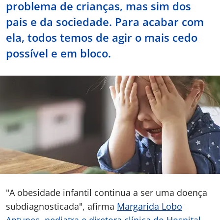
problema de crianças, mas sim dos
Doc
pais e da sociedade. Para acabar com
ela, todos temos de agir o mais cedo
ínica
possível e em bloco.
ug
s Sport
e a nós
EN
"A obesidade infantil continua a ser uma doença
subdiagnosticada", afirma
Margarida Lobo