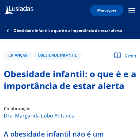
Marcações
Mobi
Men
Lusíadas
Icon
Hospitais
Obesidade infantil: o que é e a importância de estar alerta
e
Clínicas
Corpo
CRIANÇAS
OBESIDADE INFANTIL
6 min
Clínico
Obesidade infantil: o que é e a
Especialidades
importância de estar alerta
Acordos
Colaboração
Dra. Margarida Lobo Antunes
onnosco
A obesidade infantil não é um
íadas