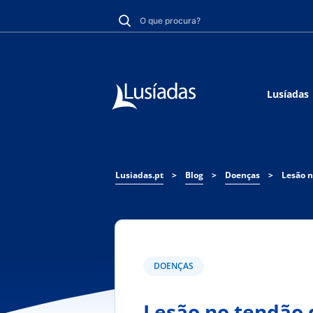
Lusíadas
Lusiadas.pt
>
Blog
>
Doenças
>
DOENÇAS
Lesão no tendão 