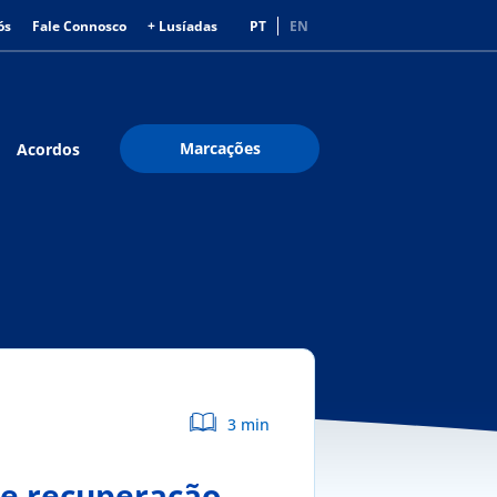
ós
Fale Connosco
+ Lusíadas
PT
EN
Marcações
Acordos
3 min
 e recuperação