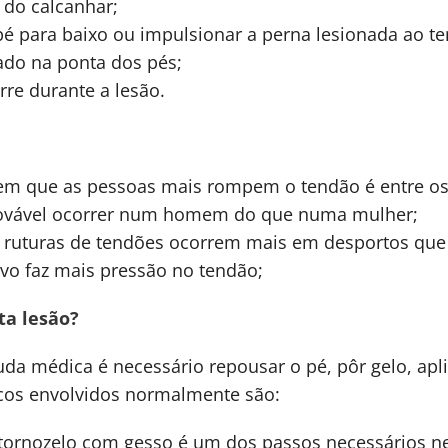
 do calcanhar;
é para baixo ou impulsionar a perna lesionada ao te
ado na ponta dos pés;
re durante a lesão.
em que as pessoas mais rompem o tendão é entre os 
provável ocorrer num homem do que numa mulher;
s ruturas de tendões ocorrem mais em desportos que 
ivo faz mais pressão no tendão;
ta lesão?
da médica é necessário repousar o pé, pôr gelo, apl
cos envolvidos normalmente são:
o tornozelo com gesso é um dos passos necessários n