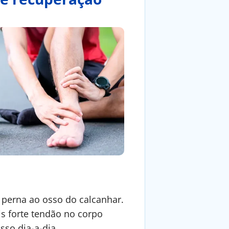
a perna ao osso do calcanhar.
is forte tendão no corpo
sso dia-a-dia.