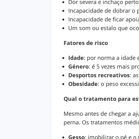
Dor severa e inchaço perto
Incapacidade de dobrar o p
Incapacidade de ficar apoi
Um som ou estalo que ocor
Fatores de risco
Idade
: por norma a idade 
Género
: é 5 vezes mais 
Desportos
recreativos
: a
Obesidade
: o peso excess
Qual o tratamento para es
Mesmo antes de chegar a aju
perna. Os tratamentos médi
Gesso
: imobilizar o pé e 