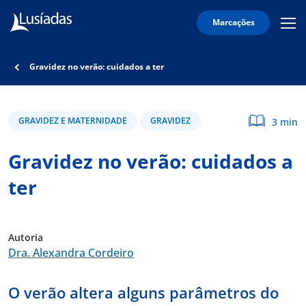
Marcações
Mobi
Men
Lusíadas
Icon
Hospitais
Gravidez no verão: cuidados a ter
e
Clínicas
Corpo
GRAVIDEZ E MATERNIDADE
GRAVIDEZ
3 min
Clínico
Gravidez no verão: cuidados a
Especialidades
ter
Acordos
Autoria
Dra. Alexandra Cordeiro
onnosco
O verão altera alguns parâmetros do
íadas