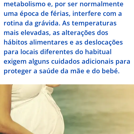
metabolismo e, por ser normalmente
Doc
uma época de férias, interfere com a
rotina da grávida. As temperaturas
ínica
mais elevadas, as alterações dos
hábitos alimentares e as deslocações
ug
para locais diferentes do habitual
exigem alguns cuidados adicionais para
s Sport
proteger a saúde da mãe e do bebé.
e a nós
EN