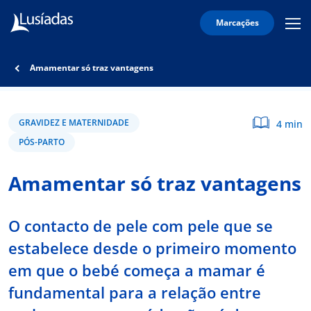
Marcações
Mobi
Men
Lusíadas
Icon
Hospitais
Amamentar só traz vantagens
e
Clínicas
Corpo
GRAVIDEZ E MATERNIDADE
4 min
Clínico
PÓS-PARTO
Especialidades
Amamentar só traz vantagens
Acordos
O contacto de pele com pele que se
estabelece desde o primeiro momento
onnosco
em que o bebé começa a mamar é
fundamental para a relação entre
íadas