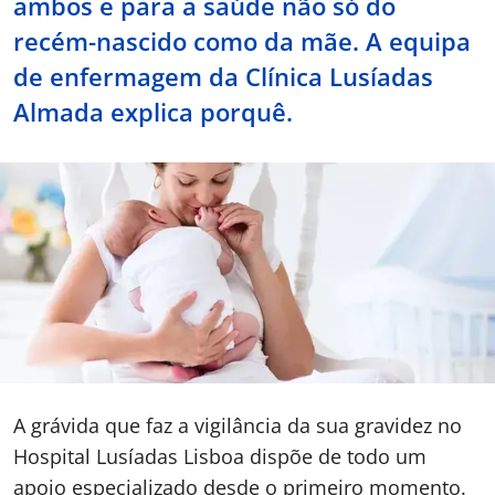
ambos e para a saúde não só do
recém-nascido como da mãe. A equipa
Doc
de enfermagem da Clínica Lusíadas
ínica
Almada explica porquê.
ug
s Sport
e a nós
EN
A grávida que faz a vigilância da sua gravidez no
Hospital Lusíadas Lisboa dispõe de todo um
apoio especializado desde o primeiro momento.