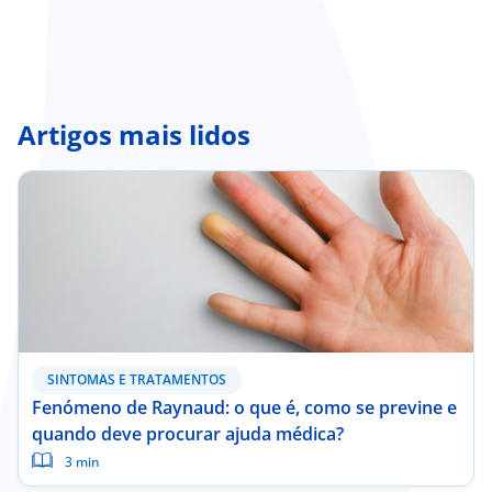
Doc
ínica
Artigos mais lidos
wledge Center
n us
EN
SINTOMAS E TRATAMENTOS
Fenómeno de Raynaud: o que é, como se previne e
quando deve procurar ajuda médica?
3 min