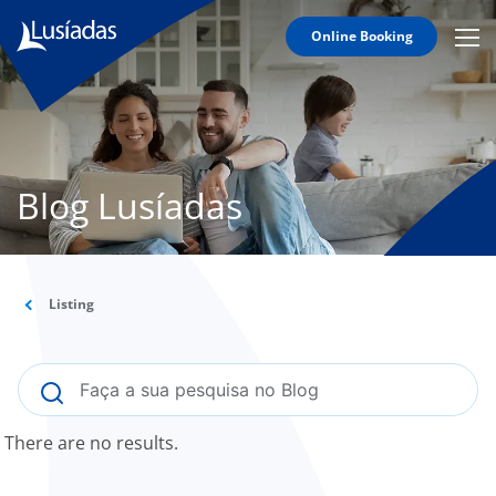
Online Booking
Mobi
Men
Lusíadas
Icon
Hospitals
and
Clinics
Blog Lusíadas
Clinical
Staff
Specialties
Listing
Agreements
to us
There are no results.
íadas