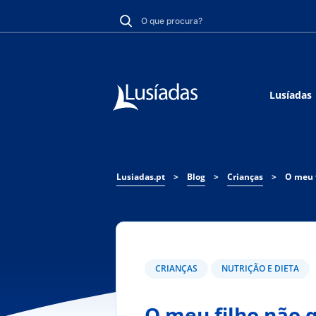
Lusíadas
Lusiadas.pt
>
Blog
>
Crianças
>
O meu f
CRIANÇAS
NUTRIÇÃO E DIETA
O meu filho não q