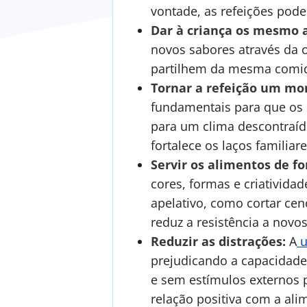
vontade, as refeições pode
Dar à criança os mesmo a
novos sabores através da o
partilhem da mesma comida
Tornar a refeição um mo
fundamentais para que os m
para um clima descontraíd
fortalece os laços familiare
Servir os alimentos de fo
cores, formas e criativid
apelativo, como cortar cen
reduz a resistência a novo
Reduzir as distrações:
A
u
prejudicando a capacidade
e sem estímulos externos
relação positiva com a ali