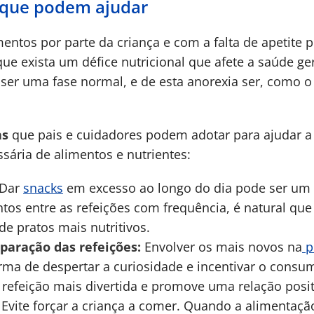
 que podem ajudar
mentos por parte da criança e com a falta de apetite 
que exista um défice nutricional que afete a saúde ge
er uma fase normal, e de esta anorexia ser, como o 
as
que pais e cuidadores podem adotar para ajudar a 
ária de alimentos e nutrientes:
Dar
snacks
em excesso ao longo do dia pode ser um
os entre as refeições com frequência, é natural q
 de pratos mais nutritivos.
eparação das refeições:
Envolver os mais novos na
p
ma de despertar a curiosidade e incentivar o consum
 refeição mais divertida e promove uma relação posi
Evite forçar a criança a comer. Quando a alimentaçã