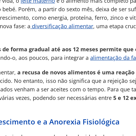
 vida, o
leite materno
é o alimento mais completo par
 bebé. Porém, a partir do sexto mês, deixa de ser suf
crescimento, como energia, proteína, ferro, zinco e vi
nova fase: a
diversificação alimentar
, uma etapa cruc
s de forma gradual até aos 12 meses permite que 
ando-o, aos poucos, para integrar a
alimentação da fa
mentar,
a recusa de novos alimentos é uma reação
do. No entanto, isso não significa que a rejeição se
sados venham a ser aceites com o tempo. Para que ta
árias vezes, podendo ser necessárias entre
5 e 12 e
scimento e a Anorexia Fisiológica