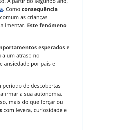
o. A partir do segundo ano,
ia
. Como
consequência
o comum as crianças
 alimentar.
Este fenómeno
omportamentos esperados e
u a um atraso no
e ansiedade por pais e
 período de descobertas
e afirmar a sua autonomia.
isso, mais do que forçar ou
s
com leveza, curiosidade e