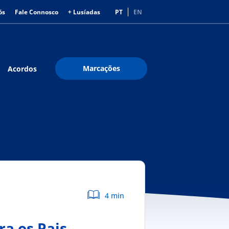
ós
Fale Connosco
+ Lusíadas
PT
EN
Marcações
Acordos
4 min
ra os Pais