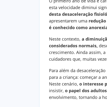
O primeiro ano de vida é ca
esta velocidade diminui sig
desta desaceleração fisiol
apresentarem uma
redução 
é conhecido como anorexia 
Neste contexto,
a diminuiçã
considerados normais,
desd
crescimento. Ainda assim, a
cuidadores que, muitas veze
Para além da desaceleração
para a criança: começar a an
Neste cenário,
o interesse 
insistir,
o papel dos adulto
envolvimento, tornando a ho