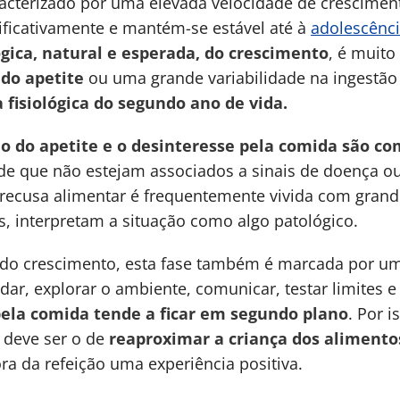
racterizado por uma elevada velocidade de cresciment
nificativamente e mantém-se estável até à
adolescênc
ógica, natural e esperada, do crescimento
, é muit
do apetite
ou uma grande variabilidade na ingestão
fisiológica do segundo ano de vida.
o do apetite e o desinteresse pela comida são c
e que não estejam associados a sinais de doença o
 recusa alimentar é frequentemente vivida com grand
s, interpretam a situação como algo patológico.
 do crescimento, esta fase também é marcada por um
dar, explorar o ambiente, comunicar, testar limites 
pela comida tende a ficar em segundo plano
. Por 
s
deve ser o de
reaproximar a criança dos alimento
ra da refeição uma experiência positiva.