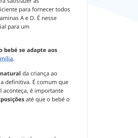
a satisfazer as
iciente para fornecer todos
taminas A e D. É nesse
ial para um
o bebé se adapte aos
mília
.
 natural
da criança ao
ja definitiva. É comum que
l aconteça, é importante
xposições
até que o bebé o