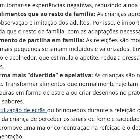
m tornar-se experiências negativas, reduzindo ainda 
limentos que ao resto da família:
As crianças apr
bservação e imitação dos adultos. Por isso, é impor
 que o resto da família, com as adaptações necessár
mento de partilha em família:
As refeições são mo
ais pequenos se sintam incluídos e valorizados. Env
o e acolhedor, que estimula o apetite, reduz a pres
s.
rma mais “divertida” e apelativa:
As crianças são n
ade. Transformar alimentos que normalmente rejeitam
ouras em forma de estrela ou criar desenhos no prato
s sabores.
tilização de ecrãs
ou brinquedos durante a refeição 
 da criança de perceber os sinais de fome e sacieda
 promove uma maior concentração na refeição e o d
mentação.