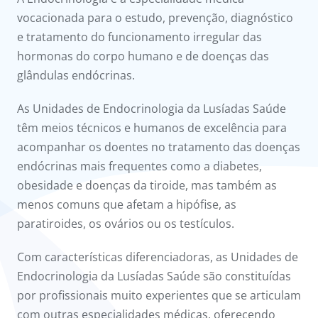
onnosco
vocacionada para o estudo, prevenção, diagnóstico
e tratamento do funcionamento irregular das
íadas
hormonas do corpo humano e de doenças das
glândulas endócrinas.
Doc
As Unidades de Endocrinologia da Lusíadas Saúde
ínica
têm meios técnicos e humanos de excelência para
acompanhar os doentes no tratamento das doenças
ug
endócrinas mais frequentes como a diabetes,
obesidade e doenças da tiroide, mas também as
s Sport
menos comuns que afetam a hipófise, as
paratiroides, os ovários ou os testículos.
e a nós
Com características diferenciadoras, as Unidades de
Endocrinologia da Lusíadas Saúde são constituídas
por profissionais muito experientes que se articulam
com outras especialidades médicas, oferecendo