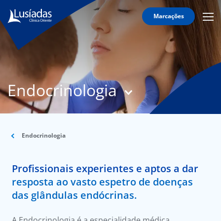
Marcações
Mobi
Men
T
Icon
N
Lusíadas
Endocrinologia
Hospitais
e
Clínicas
Corpo
Clínico
Endocrinologia
Especialidades
Profissionais experientes e aptos a dar
Acordos
resposta ao vasto espetro de doenças
das glândulas endócrinas.
A Endocrinologia é a especialidade médica