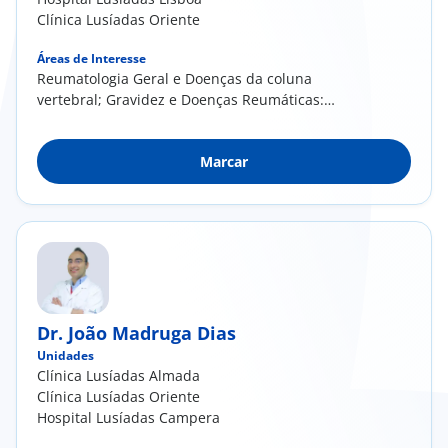
Clínica Lusíadas Oriente
Áreas de Interesse
Reumatologia Geral e Doenças da coluna
vertebral; Gravidez e Doenças Reumáticas:
abordagem "Pré-concecional" e "Pré-natal"
para acompanhamento com a Unidade de
Marcar
Ginecologia e Obstetrícia das mulheres
grávidas com doença reumática.
Dr. João Madruga Dias
Unidades
Clínica Lusíadas Almada
Clínica Lusíadas Oriente
Hospital Lusíadas Campera