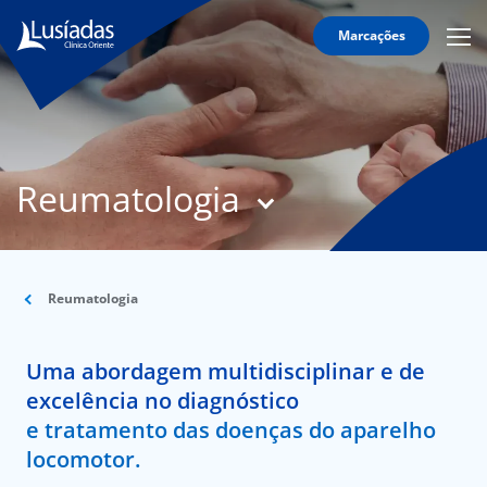
Marcações
Mobi
Men
T
Icon
N
Lusíadas
Reumatologia
Hospitais
e
Clínicas
Corpo
Clínico
Reumatologia
Especialidades
Uma abordagem multidisciplinar e de
Acordos
excelência no diagnóstico
e tratamento das doenças do aparelho
locomotor.