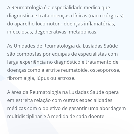
onnosco
A Reumatologia é a especialidade médica que
diagnostica e trata doenças clínicas (não cirúrgicas)
íadas
do aparelho locomotor - doenças inflamatórias,
infecciosas, degenerativas, metabólicas.
Doc
As Unidades de Reumatologia da Lusíadas Saúde
ínica
são compostas por equipas de especialistas com
larga experiência no diagnóstico e tratamento de
ug
doenças como a artrite reumatoide, osteoporose,
fibromialgia, lúpus ou artrose.
s Sport
A área da Reumatologia na Lusíadas Saúde opera
e a nós
em estreita relação com outras especialidades
médicas com o objetivo de garantir uma abordagem
multidisciplinar e à medida de cada doente.