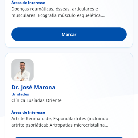
Áreas de Interesse
Doenças reumáticas, ósseas, articulares e
musculares; Ecografia músculo-esquelética,
osteoarticular, infiltrações e procedimentos
ecoguiados do adulto, idoso e criança
Marcar
Dr. José Marona
Unidades
Clínica Lusíadas Oriente
Áreas de Interesse
Artrite Reumatoide; Espondilartrites (incluindo
artrite psoriática); Artropatias microcristalinas
(p.e. Gota); Lúpus Eritematoso Sistémico;
Síndrome de Sjögren; Esclerose Sistémica