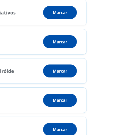
iativos
Marcar
Marcar
iróide
Marcar
Marcar
Marcar