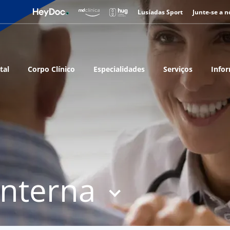
Lusíadas Sport
Junte-se a n
tal
Corpo Clínico
Especialidades
Serviços
Infor
Interna