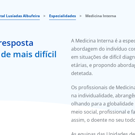
tal Lusíadas Albufeira
>
Especialidades
>
Medicina Interna
 resposta
A Medicina Interna é a espe
abordagem do indivíduo co
de mais difícil
em situações de difícil diagn
etárias, e propondo abordag
detetada.
Os profissionais de Medici
na individualidade, abrang
olhando para a globalidade
meio social, profissional e 
assim, o doente no seu todo
As equipas das Unidades de