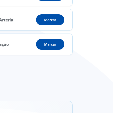
Arterial
Marcar
lação
Marcar