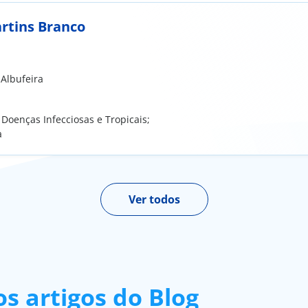
artins Branco
 Albufeira
 Doenças Infecciosas e Tropicais;
a
Ver todos
s artigos do Blog