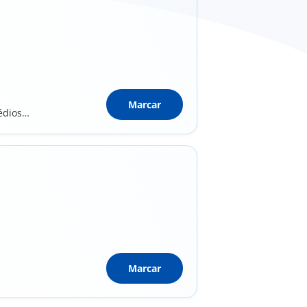
Marcar
édios
Marcar