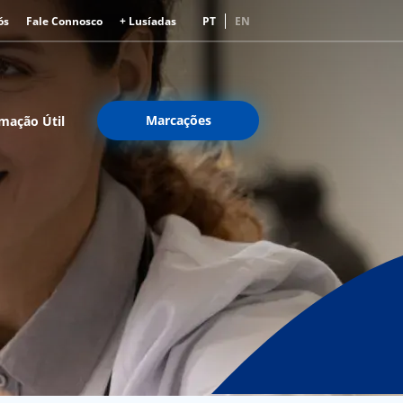
ós
Fale Connosco
+ Lusíadas
PT
EN
Marcações
mação Útil