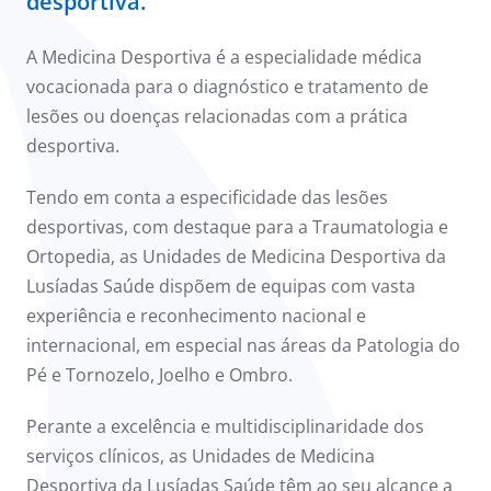
desportiva.
onnosco
A Medicina Desportiva é a especialidade médica
íadas
vocacionada para o diagnóstico e tratamento de
lesões ou doenças relacionadas com a prática
Doc
desportiva.
ínica
Tendo em conta a especificidade das lesões
desportivas, com destaque para a Traumatologia e
ug
Ortopedia, as Unidades de Medicina Desportiva da
Lusíadas Saúde dispõem de equipas com vasta
s Sport
experiência e reconhecimento nacional e
internacional, em especial nas áreas da Patologia do
e a nós
Pé e Tornozelo, Joelho e Ombro.
Perante a excelência e multidisciplinaridade dos
serviços clínicos, as Unidades de Medicina
Desportiva da Lusíadas Saúde têm ao seu alcance a