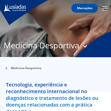
Marcações
Mobi
Men
T
Icon
N
Lusíadas
Medicina Desportiva
Hospitais
e
Clínicas
Corpo
Clínico
Medicina Desportiva
Especialidades
Tecnologia, experiência e
Acordos
reconhecimento internacional no
diagnóstico e tratamento de lesões ou
doenças relacionadas com a prática