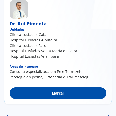
Dr. Rui Pimenta
Unidades
Clínica Lusíadas Gaia
Hospital Lusíadas Albufeira
Clínica Lusíadas Faro
Hospital Lusíadas Santa Maria da Feira
Hospital Lusíadas Vilamoura
Áreas de Interesse
Consulta especializada em Pé e Tornozelo;
Patologia do Joelho; Ortopedia e Traumatologia
geral; Medicina Desportiva; Lesões
desportivas; Cirurgia artroscópica; Cirurgia
Marcar
percutânea e mini-invasiva; Artroplastias
(próteses anca, joelho, ombro e tornozelo)