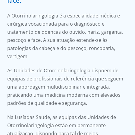
face.
onnosco
A Otorrinolaringologia é a especialidade médica e
íadas
cirúrgica vocacionada para o diagnóstico e
tratamento de doenças do ouvido, nariz, garganta,
Doc
pescoço e face. A sua atuação estende-se às
patologias da cabeça e do pescoço, roncopatia,
ínica
vertigem.
ug
As Unidades de Otorrinolaringologia dispõem de
equipas de profissionais de referência que seguem
s Sport
uma abordagem multidisciplinar e integrada,
praticando uma medicina moderna com elevados
e a nós
padrões de qualidade e segurança.
Na Lusíadas Saúde, as equipas das Unidades de
Otorrinolaringologia estão em permanente
atualização, dispondo para tal de meios