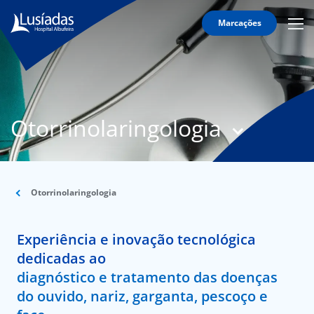
Marcações
Mobi
Men
T
Icon
N
Lusíadas
Otorrinolaringologia
Hospitais
e
Clínicas
Corpo
Clínico
Otorrinolaringologia
Especialidades
Experiência e inovação tecnológica
Acordos
dedicadas ao
diagnóstico e tratamento das doenças
do ouvido, nariz, garganta, pescoço e