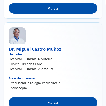
Lacrimais; Otite Crónica; Roncopatia e Apneia
Marcar
do sono
Dr. Miguel Castro Muñoz
Unidades
Hospital Lusíadas Albufeira
Clínica Lusíadas Faro
Hospital Lusíadas Vilamoura
Áreas de Interesse
Otorrinolaringologia Pediátrica e
Endoscopia.
Marcar