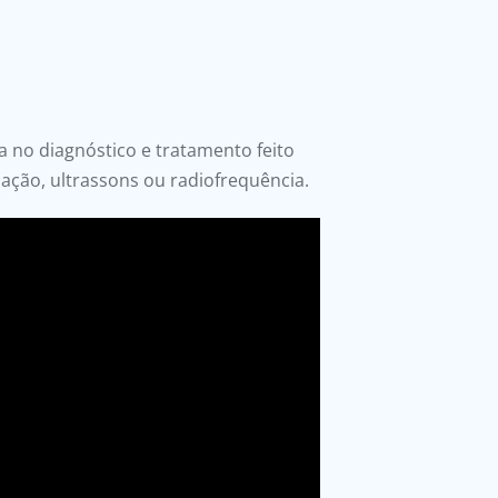
a no diagnóstico e tratamento feito
ação, ultrassons ou radiofrequência.