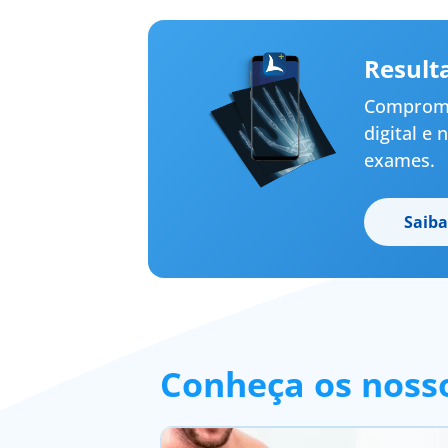
Result
Compromet
digital e
exames.
Saiba
Conheça os nosso