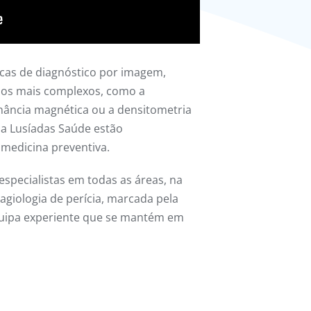
cas de diagnóstico por imagem,
aos mais complexos, como a
nância magnética ou a densitometria
da Lusíadas Saúde estão
medicina preventiva.
specialistas em todas as áreas, na
agiologia de perícia, marcada pela
quipa experiente que se mantém em