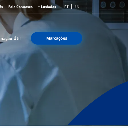
ós
Fale Connosco
+ Lusíadas
PT
EN
Marcações
mação Útil