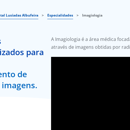
tal Lusíadas Albufeira
>
Especialidades
>
Imagiologia
s
A Imagiologia é a área médica focad
através de imagens obtidas por radi
lizados para
ento de
e imagens.