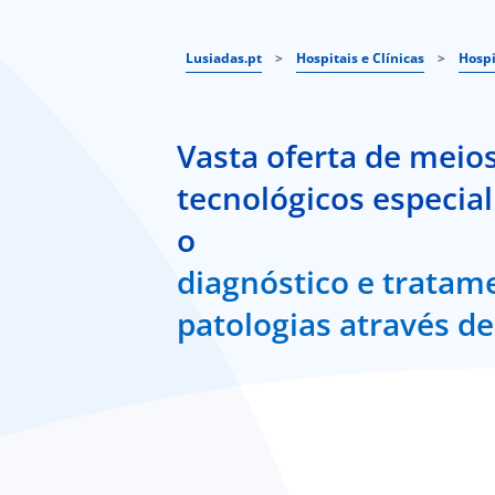
Lusiadas.pt
>
Hospitais e Clínicas
>
Hospi
Vasta oferta de meio
tecnológicos especia
o
diagnóstico e tratam
patologias através d