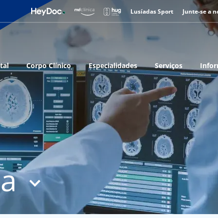
Lusíadas Sport
Junte-se a n
tal
Corpo Clínico
Especialidades
Serviços
Infor
ia