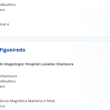
 Albufeira
aro
inal e
 Figueiredo
e Imagiologia: Hospital Lusíadas Vilamoura
 Vilamoura
 Albufeira
aro
ância Magnética Mamária e Fetal;
ica