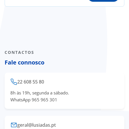
onnosco
íadas
Doc
ínica
CONTACTOS
Fale connosco
ug
s Sport
22 608 55 80
8h às 19h, segunda a sábado.
e a nós
WhatsApp 965 965 301
geral@lusiadas.pt