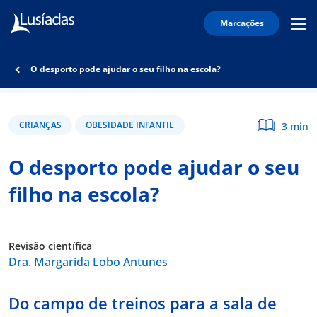
Marcações
Mobi
Men
Lusíadas
Icon
Hospitais
O desporto pode ajudar o seu filho na escola?
e
Clínicas
Corpo
CRIANÇAS
OBESIDADE INFANTIL
3 min
Clínico
O desporto pode ajudar o seu
Especialidades
filho na escola?
Acordos
Revisão científica
Dra. Margarida Lobo Antunes
onnosco
Do campo de treinos para a sala de
íadas