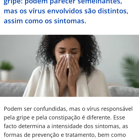
gripe: podem parecer semelhantes,
mas os vírus envolvidos são distintos,
Doc
assim como os sintomas.
ínica
ug
s Sport
e a nós
EN
Podem ser confundidas, mas o vírus responsável
pela gripe e pela constipação é diferente. Esse
facto determina a intensidade dos sintomas, as
formas de prevenção e tratamento, bem como