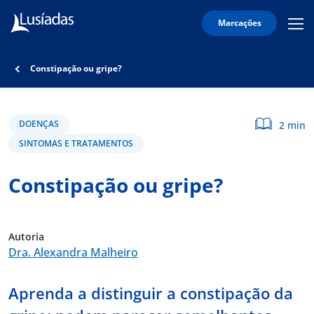
Marcações
Mobi
Men
Lusíadas
Icon
Hospitais
Constipação ou gripe?
e
Clínicas
Corpo
DOENÇAS
2 min
Clínico
SINTOMAS E TRATAMENTOS
Especialidades
Constipação ou gripe?
Acordos
Autoria
Dra. Alexandra Malheiro
onnosco
Aprenda a distinguir a constipação da
íadas