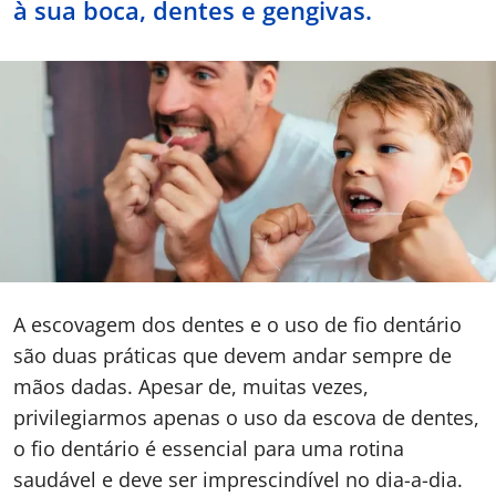
à sua boca, dentes e gengivas.
Doc
ínica
ug
s Sport
e a nós
A escovagem dos dentes e o uso de fio dentário
EN
são duas práticas que devem andar sempre de
mãos dadas. Apesar de, muitas vezes,
privilegiarmos apenas o uso da escova de dentes,
o fio dentário é essencial para uma rotina
saudável e deve ser imprescindível no dia-a-dia.