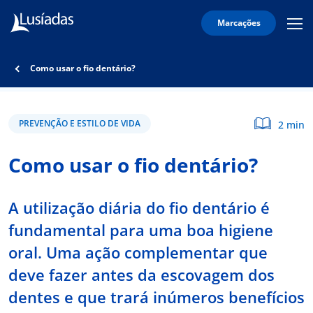
Marcações
Mobi
Men
Lusíadas
Icon
Hospitais
Como usar o fio dentário?
e
Clínicas
Corpo
PREVENÇÃO E ESTILO DE VIDA
2 min
Clínico
Como usar o fio dentário?
Especialidades
Acordos
A utilização diária do fio dentário é
fundamental para uma boa higiene
oral. Uma ação complementar que
onnosco
deve fazer antes da escovagem dos
dentes e que trará inúmeros benefícios
íadas