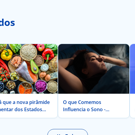
dos
á que a nova pirâmide
O que Comemos
mentar dos Estados
Influencia o Sono -
dos da América é
Descubra Como
icada para a população
tuguesa?