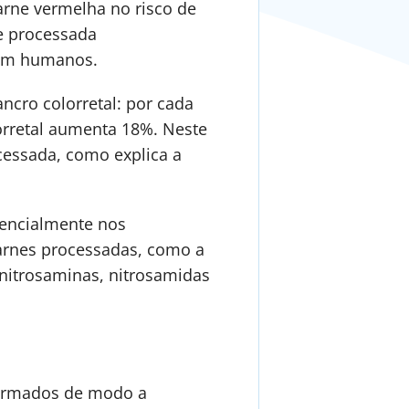
rne vermelha no risco de
e processada
a em humanos.
ncro colorretal: por cada
orretal aumenta 18%. Neste
cessada, como explica a
sencialmente nos
carnes processadas, como a
itrosaminas, nitrosamidas
sformados de modo a