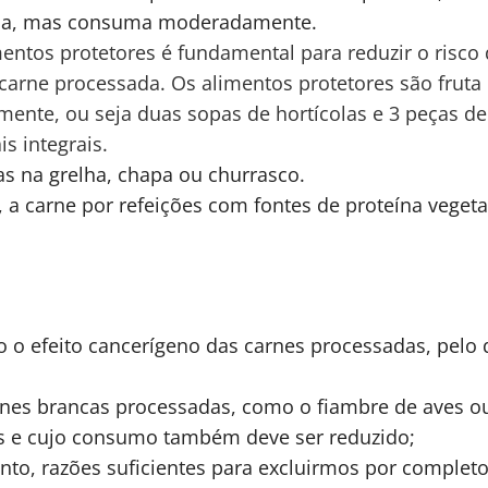
ela, mas consuma moderadamente.
ntos protetores é fundamental para reduzir o risco 
arne processada. Os alimentos protetores são fruta 
ente, ou seja duas sopas de hortícolas e 3 peças de 
s integrais.
as na grelha, chapa ou churrasco.
 a carne por refeições com fontes de proteína vegetal
 o efeito cancerígeno das carnes processadas, pelo 
nes brancas processadas, como o fiambre de aves ou 
is e cujo consumo também deve ser reduzido;
to, razões suficientes para excluirmos por complet