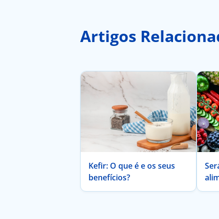
Artigos Relaciona
Kefir: O que é e os seus
Ser
benefícios?
ali
Uni
ind
por