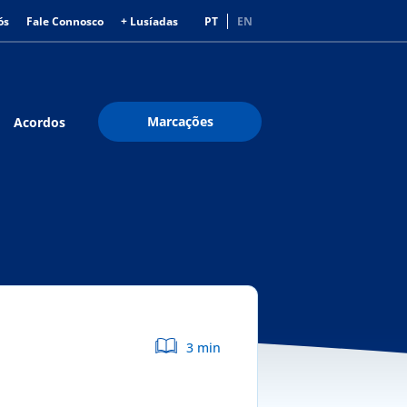
ós
Fale Connosco
+ Lusíadas
PT
EN
Marcações
Acordos
3 min