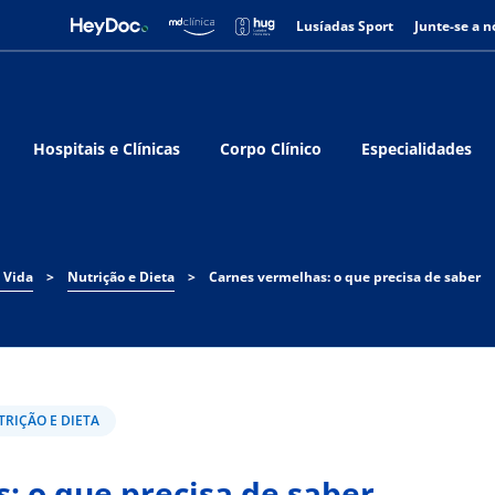
Lusíadas Sport
Junte-se a n
Hospitais e Clínicas
Corpo Clínico
Especialidades
 Vida
>
Nutrição e Dieta
>
Carnes vermelhas: o que precisa de saber
TRIÇÃO E DIETA
: o que precisa de saber