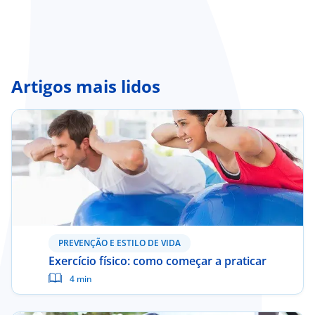
Doc
ínica
Artigos mais lidos
wledge Center
n us
EN
PREVENÇÃO E ESTILO DE VIDA
Exercício físico: como começar a praticar
4 min