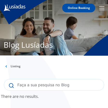
Online Booking
Mobi
Men
Lusíadas
Icon
Hospitals
and
Clinics
Blog Lusíadas
Clinical
Staff
Specialties
Listing
Agreements
to us
There are no results.
íadas