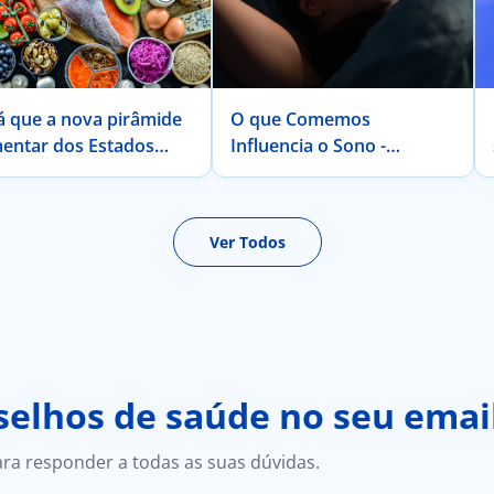
á que a nova pirâmide
O que Comemos
mentar dos Estados
Influencia o Sono -
dos da América é
Descubra Como
icada para a população
tuguesa?
Ver Todos
elhos de saúde no seu emai
ara responder a todas as suas dúvidas.