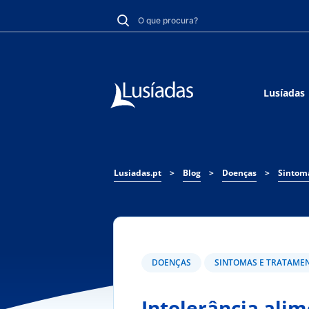
Lusíadas
Lusiadas.pt
>
Blog
>
Doenças
>
Sintom
DOENÇAS
SINTOMAS E TRATAME
Intolerância alim