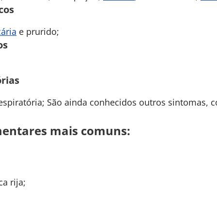
cos
cária
e prurido;
os
rias
 respiratória; São ainda conhecidos outros sintomas,
imentares mais comuns:
a rija;