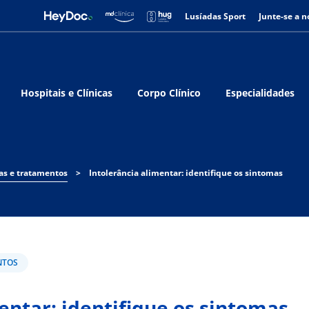
Lusíadas Sport
Junte-se a n
Hospitais e Clínicas
Corpo Clínico
Especialidades
as e tratamentos
>
Intolerância alimentar: identifique os sintomas
NTOS
entar: identifique os sintomas