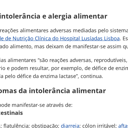
intolerância e alergia alimentar
 reações alimentares adversas mediadas pelo sistema
e de Nutrição Clínica do Hospital Lusíadas Lisboa
. E
do alimento, mas deixam de manifestar-se assim que
cias alimentares “são reações adversas, reprodutíveis
io e podem resultar, por exemplo, de défice de enz
da pelo défice da enzima lactase”, continua.
tomas da intolerância alimentar
pode manifestar-se através de:
estinais
 flatulência; obstipação;
diarreia
; cólon irritável;
afta