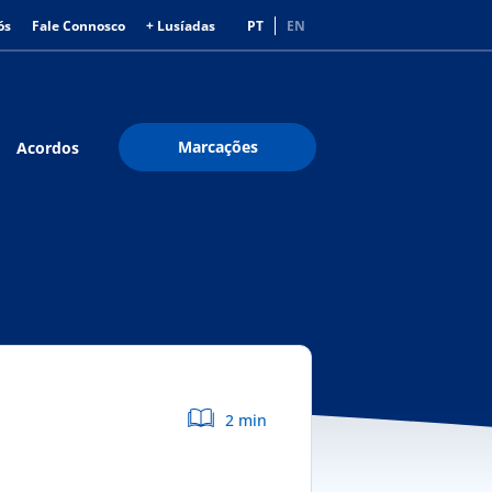
ós
Fale Connosco
+ Lusíadas
PT
EN
Marcações
Acordos
2 min