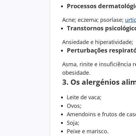
Processos dermatológi
Acne; eczema; psoríase;
urti
Transtornos psicológic
Ansiedade e hiperatividade;
Perturbações respirató
Asma, rinite e insuficiência
obesidade.
3.
Os alergénios al
Leite de vaca;
Ovos;
Amendoins e frutos de casc
Soja;
Peixe e marisco.