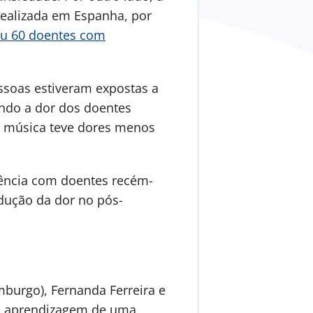
realizada em Espanha, por
u 60 doentes com
ssoas estiveram expostas a
ando a dor dos doentes
iu música teve dores menos
ência com doentes recém-
edução da dor no pós-
mburgo), Fernanda Ferreira e
e a aprendizagem de uma