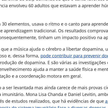
iência envolveu 60 adultos que estavam a aprender hú
 30 elementos, usava o ritmo e o canto para aprende
e aprendizagem tradicional. Os resultados comprov
onsequentemente, tinham um impacto positivo na a
o que a música ajuda o cérebro a libertar dopamina,
oso e, dessa forma,
pode contribuir para prevenir d
rodução de dopamina. E são várias as investigaçõe
 envelhecimento ajuda a manter a saúde física e ment
ntação e a coordenação motora em geral.
a ser levantada mas ainda carece de mais provas cien
 imunitário. Mona Lisa Chanda e Daniel Levitin, amb
és de estudos realizados, que há evidências de que
a
posta do sistema imunitário face a diversas doenças
.