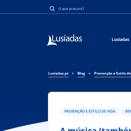
Lusíadas
Lusiadas.pt
>
Blog
>
Prevenção e Estilo de
PREVENÇÃO E ESTILO DE VIDA
BE
A música (també