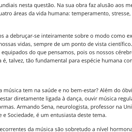
mundiais nesta questão. Na sua obra faz alusão aos
uatro áreas da vida humana: temperamento, stresse,
ros a debruçar-se inteiramente sobre o modo como e
ssas vidas, sempre de um ponto de vista científico
equipados do que pensamos, pois os nossos cérebr
a é, talvez, tão fundamental para espécie humana co
 a música tem na saúde e no bem-estar? Além do óbv
 estar diretamente ligada à dança, ouvir música regu
ormas. Armando Sena, neurologista, professor na Un
e e Sociedade, é um entusiasta deste tema.
decorrentes da música são sobretudo a nível hormon