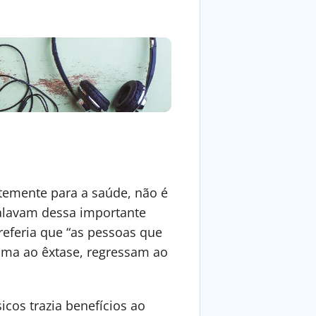
temente para a saúde, não é
 falavam dessa importante
referia que “as pessoas que
lma ao êxtase, regressam ao
cos trazia benefícios ao