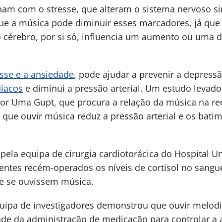
onam com o stresse, que alteram o sistema nervoso s
 a música pode diminuir esses marcadores, já que f
 cérebro, por si só, influencia um aumento ou uma 
esse e a ansiedade
, pode ajudar a prevenir a depress
díacos
e diminui a pressão arterial. Um estudo levado
por Uma Gupt, que procura a relação da música na r
que ouvir música reduz a pressão arterial e os bati
 pela equipa de cirurgia cardiotorácica do Hospital Un
entes recém-operados os níveis de cortisol no sangue
e se ouvissem música.
ipa de investigadores demonstrou que ouvir melodia
ade da administração de medicação para controlar a a