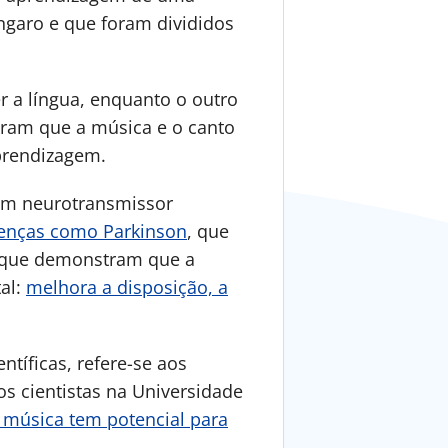
ngaro e que foram divididos
r a língua, enquanto o outro
aram que a música e o canto
prendizagem.
 um neurotransmissor
oenças como Parkinson
, que
s que demonstram que a
al:
melhora a disposição, a
tíficas, refere-se aos
os cientistas na Universidade
 música tem potencial para