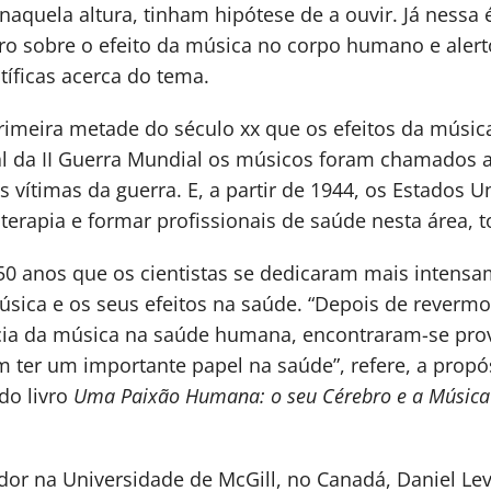
naquela altura, tinham hipótese de a ouvir. Já nessa
vro sobre o efeito da música no corpo humano e aler
tíficas acerca do tema.
 primeira metade do século xx que os efeitos da mús
nal da II Guerra Mundial os músicos foram chamados a
vítimas da guerra. E, a partir de 1944, os Estados U
rapia e formar profissionais de saúde nesta área, t
50 anos que os cientistas se dedicaram mais intensa
música e os seus efeitos na saúde. “Depois de rever
ncia da música na saúde humana, encontraram-se pro
ter um importante papel na saúde”, refere, a propós
do livro
Uma Paixão Humana: o seu Cérebro e a Música
gador na Universidade de McGill, no Canadá, Daniel L