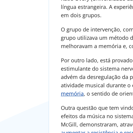
língua estrangeira. A exper
em dois grupos.
O grupo de intervenção, com
grupo utilizava um método d
melhoravam a memória e, c
Por outro lado, está provad
estimulante do sistema nerv
advém da desregulação da p
atividade musical durante o
memória
, o sentido de orie
Outra questão que tem vindo 
efeitos da música no sistema
McGill, demonstraram, atrav
aumentar a resistência e res