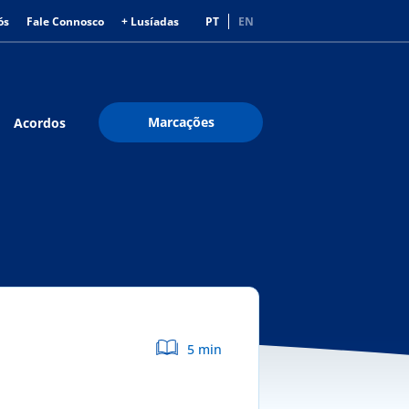
ós
Fale Connosco
+ Lusíadas
PT
EN
Marcações
Acordos
5 min