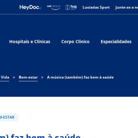
Lusíadas Sport
Junte-se a n
Hospitais e Clínicas
Corpo Clínico
Especialidades
 Vida
>
Bem-estar
>
A música (também) faz bem à saúde
M-ESTAR
m) faz bem à saúde