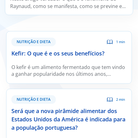
Raynaud, como se manifesta, como se previne e
trata e em que situações deve ser avaliado por um
médico reumatologista.
NUTRIÇÃO E DIETA
1 min
Kefir: O que é e os seus benefícios?
O kefir é um alimento fermentado que tem vindo
a ganhar popularidade nos últimos anos,
sobretudo devido ao crescente interesse pelos
alimentos que podem contribuir para a saúde
intestinal.
NUTRIÇÃO E DIETA
2 min
Será que a nova pirâmide alimentar dos
Estados Unidos da América é indicada para
a população portuguesa?