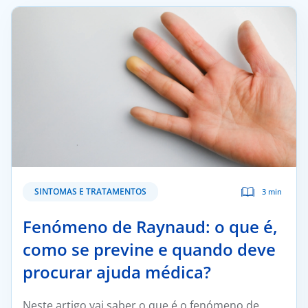
Doc
ínica
ug
s Sport
e a nós
SINTOMAS E TRATAMENTOS
3 min
T
Fenómeno de Raynaud: o que é,
como se previne e quando deve
procurar ajuda médica?
Neste artigo vai saber o que é o fenómeno de