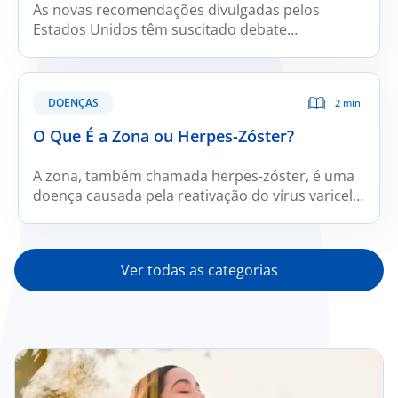
As novas recomendações divulgadas pelos
Estados Unidos têm suscitado debate
internacional. Embora integrem orientações
alinhadas com a evidência científica mais
recente, apresentam também propostas
DOENÇAS
2 min
controversas cuja aplicabilidade fora do contexto
norte americano é limitada. Para a população
O Que É a Zona ou Herpes-Zóster?
portuguesa, em particular, este modelo não
constitui a abordagem nutricional mais
A zona, também chamada herpes-zóster, é uma
adequada.
doença causada pela reativação do vírus varicela-
zóster, o mesmo vírus que provoca a varicela.
Depois da infeção inicial, o vírus permanece
“adormecido” nos gânglios sensitivos e pode
Ver todas as categorias
reativar-se mais tarde, originando zona.