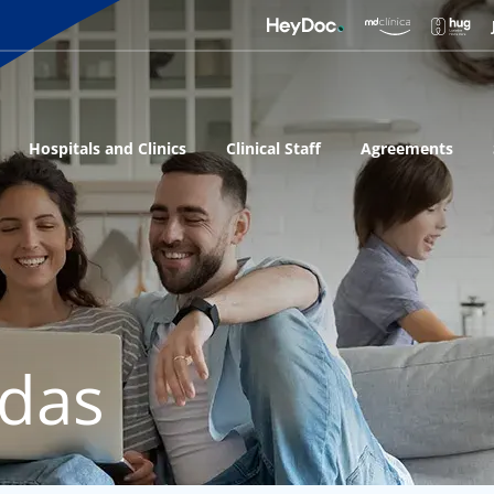
Hospitals and Clinics
Clinical Staff
Agreements
adas