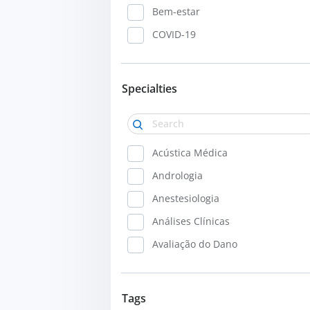
Bem-estar
COVID-19
Cancro
Crianças
Specialties
Doenças
Doenças Crónicas
Exercício
Acústica Médica
Gravidez
Andrologia
Gravidez e Maternidade
Anestesiologia
Idade escolar
Análises Clínicas
Nutrição e Dieta
Avaliação do Dano
Obesidade Infantil
Cardiologia
Parto
Cardiologia Pediátrica
Tags
Prevenção e Estilo de Vida