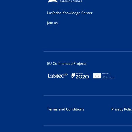
Factos e Mitos
Neuropsicologia
Febre na Criança
Lusíadas Knowledge Center
Neurorradiologia
Fibromialgia
Join us
Nutrição Clínica
Idosos
Oftalmologia
Infertilidade
Oncologia Médica
Maternidade
Ortopedia e Traumatologia
Medicamentos
EU Co-financed Projects
Osteopatia
Medicina Física e de Reabilitação
Otorrinolaringologia
Medicina do Trabalho
Pediatria
Menopausa
Pedopsiquiatria
Nariz
Pneumologia
Nutrição
Terms and Conditions
Privacy Polic
Podologia
Obesidade
Procriação Medicamente Assistid
Ossos