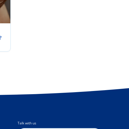
?
/
Talk with us