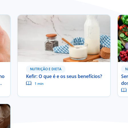
NUTRIÇÃO E DIETA
N
mo
Kefir: O que é e os seus benefícios?
Ser
do
1 min
ind