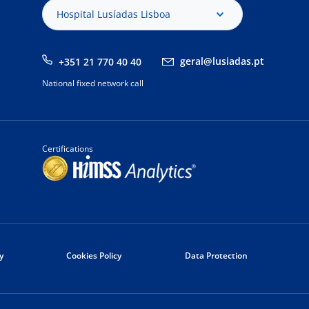
Hospital Lusíadas Lisboa
geral@lusiadas.pt
+351 21 770 40 40
National fixed network call
Certifications
y
Cookies Policy
Data Protection
a