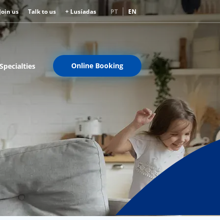
Join us
Talk to us
+ Lusíadas
PT
EN
Online Booking
Specialties