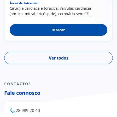
Áreas de Interesse
Cirurgia cardíaca e torácica: válvulas cardíacas
(aórtica, mitral, tricúspide), coronária sem CEC,
Doenças da aorta ascendente e arco aórtico,
Tumores cardíacos e tumores do mediastino.
Marcar
Cancro do pulmão e outras doenças do
pulmão e parede torácica. Cirurgia
minimamente invasiva. Cirurgia Vídeo-
Assistida (VATS- single port). Enhanced
recovery after surgery
Ver todos
CONTACTOS
Fale connosco
28 989 20 40