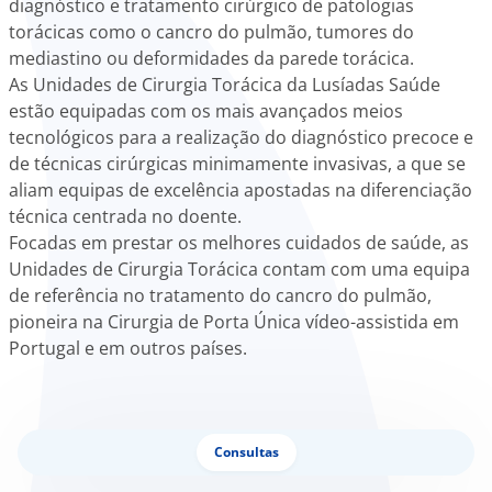
diagnóstico e tratamento cirúrgico de patologias
onnosco
torácicas como o cancro do pulmão, tumores do
mediastino ou deformidades da parede torácica.
íadas
As Unidades de Cirurgia Torácica da Lusíadas Saúde
estão equipadas com os mais avançados meios
Doc
tecnológicos para a realização do diagnóstico precoce e
de técnicas cirúrgicas minimamente invasivas, a que se
ínica
aliam equipas de excelência apostadas na diferenciação
técnica centrada no doente.
Focadas em prestar os melhores cuidados de saúde, as
ug
Unidades de Cirurgia Torácica contam com uma equipa
de referência no tratamento do cancro do pulmão,
s Sport
pioneira na Cirurgia de Porta Única vídeo-assistida em
Portugal e em outros países.
e a nós
Consultas