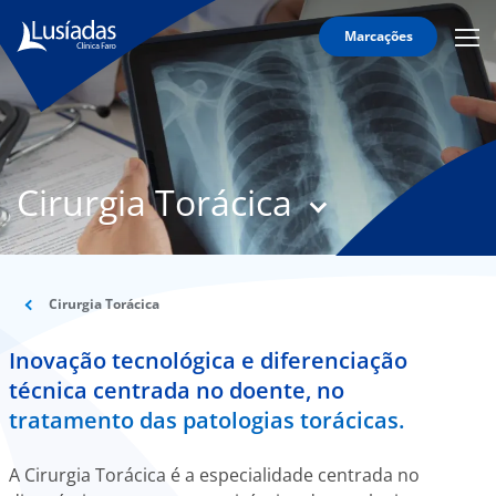
Marcações
Mobi
Men
T
Icon
N
Lusíadas
Cirurgia Torácica
Hospitais
e
Clínicas
Corpo
Clínico
Cirurgia Torácica
Especialidades
Inovação tecnológica e diferenciação
técnica centrada no doente, no
Acordos
tratamento das patologias torácicas.
A Cirurgia Torácica é a especialidade centrada no