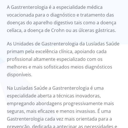
onnosco
A Gastrenterologia é a especialidade médica
vocacionada para o diagnóstico e tratamento das
íadas
doenças do aparelho digestivo tais como a doença
celíaca, a doença de Crohn ou as úlceras gástricas.
Doc
As Unidades de Gastrenterologia da Lusíadas Saúde
ínica
primam pela excelência clínica, apoiando cada
profissional altamente especializado com os
ug
melhores e mais sofisticados meios diagnósticos
disponíveis.
s Sport
Na Lusíadas Saúde a Gastrenterologia é uma
e a nós
especialidade aberta a técnicas inovadoras,
empregando abordagens progressivamente mais
seguras, mais eficazes e menos invasivas. É uma
Gastrenterologia cada vez mais orientada para a
prevenção, dedicada a antecipar as necessidades e