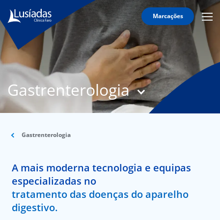
Marcações
Mobi
Men
T
Icon
N
Lusíadas
Gastrenterologia
Hospitais
e
Clínicas
Corpo
Clínico
Gastrenterologia
Especialidades
A mais moderna tecnologia e equipas
Acordos
especializadas no
tratamento das doenças do aparelho
digestivo.