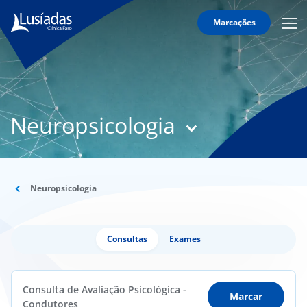
Marcações
Mobi
Men
T
Icon
N
Lusíadas
Neuropsicologia
Hospitais
e
Clínicas
Corpo
Clínico
Neuropsicologia
Especialidades
Consultas
Exames
Acordos
Consulta de Avaliação Psicológica -
Marcar
Condutores