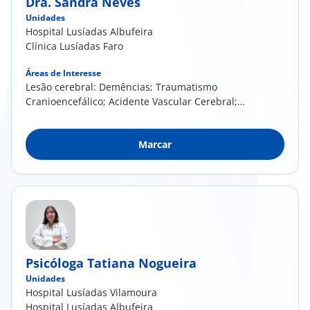
Dra. Sandra Neves
Unidades
Hospital Lusíadas Albufeira
Clínica Lusíadas Faro
Áreas de Interesse
Lesão cerebral: Demências; Traumatismo
Cranioencefálico; Acidente Vascular Cerebral;
Doenças Psiquiátricas; Epilepsia e outros
transtornos orgânicos cerebrais com
Marcar
comprometimento das funções cognitivas;
Neuropsicologia Forense; Reabilitação
Cognitiva; Perturbações do desenvolvimento e
da aprendizagem; Perturbações de humor
Psicóloga Tatiana Nogueira
Unidades
Hospital Lusíadas Vilamoura
Hospital Lusíadas Albufeira