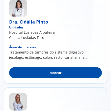
Dra. Cidália Pinto
Unidades
Hospital Lusíadas Albufeira
Clínica Lusíadas Faro
Áreas de Interesse
Tratamento de tumores do sistema digestivo
(esófago, estômago, colon, recto, canal anal e
tumores hepatobiliopancreáticos); Tratamento
de tumores do sistema geniturinário (rim,
Marcar
bexiga, próstata e testículo)