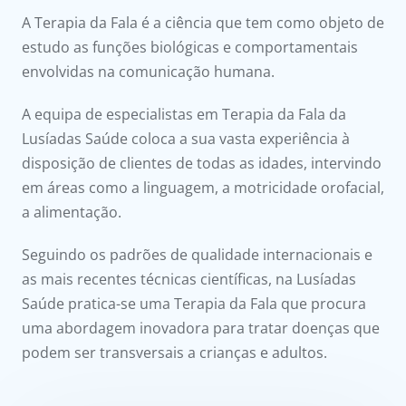
onnosco
A Terapia da Fala é a ciência que tem como objeto de
estudo as funções biológicas e comportamentais
íadas
envolvidas na comunicação humana.
Doc
A equipa de especialistas em Terapia da Fala da
Lusíadas Saúde coloca a sua vasta experiência à
ínica
disposição de clientes de todas as idades, intervindo
em áreas como a linguagem, a motricidade orofacial,
ug
a alimentação.
s Sport
Seguindo os padrões de qualidade internacionais e
as mais recentes técnicas científicas, na Lusíadas
e a nós
Saúde pratica-se uma Terapia da Fala que procura
uma abordagem inovadora para tratar doenças que
podem ser transversais a crianças e adultos.