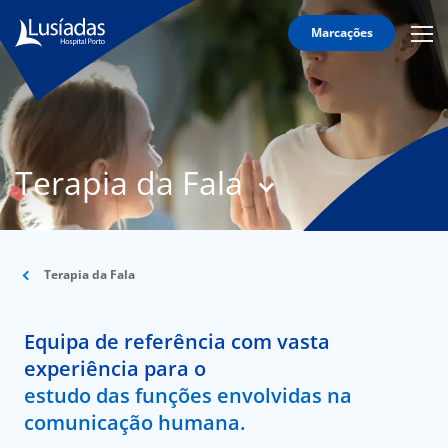
Marcações
Mobi
Men
T
Icon
N
Lusíadas
Terapia da Fala
Hospitais
e
Clínicas
Corpo
Clínico
Terapia da Fala
Especialidades
Equipa de referência com vasta
Acordos
experiência para o
estudo das funções envolvidas na
comunicação humana.