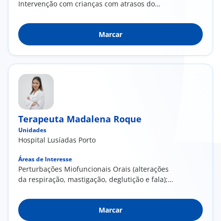
Intervenção com crianças com atrasos do
desenvolvimento da linguagem; Perturbações
da linguagem; Perturbações dos sons da fala e
Marcar
da motricidade orofacial
Terapeuta Madalena Roque
Unidades
Hospital Lusíadas Porto
Áreas de Interesse
Perturbações Miofuncionais Orais (alterações
da respiração, mastigação, deglutição e fala);
Perturbações Neurológicas no Adulto (afasia,
disartria, disfagia); Perturbações alimentares
Marcar
na infância; Perturbações dos Sons da Fala