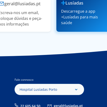
Lusíadas
geral@lusiadas.pt
Descarregue a app
Escreva-nos um email,
+Lusíadas para mais
coloque dúvidas e peça-
saúde
nos informações
Fale connosco
Hospital Lusíadas Porto
geral@lusiadas.pt
22 605 64 50