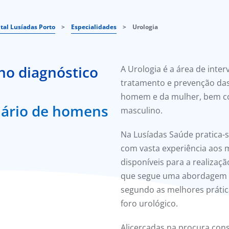
tal Lusíadas Porto
>
Especialidades
>
Urologia
no diagnóstico
A Urologia é a área de inte
tratamento e prevenção das
homem e da mulher, bem co
nário de homens
masculino.
Na Lusíadas Saúde pratica-
com vasta experiência aos m
disponíveis para a realizaç
que segue uma abordagem cr
segundo as melhores práti
foro urológico.
Alicerçadas na procura cons