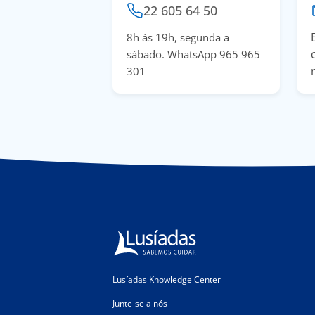
22 605 64 50
8h às 19h, segunda a
sábado. WhatsApp 965 965
301
Lusíadas Knowledge Center
Junte-se a nós