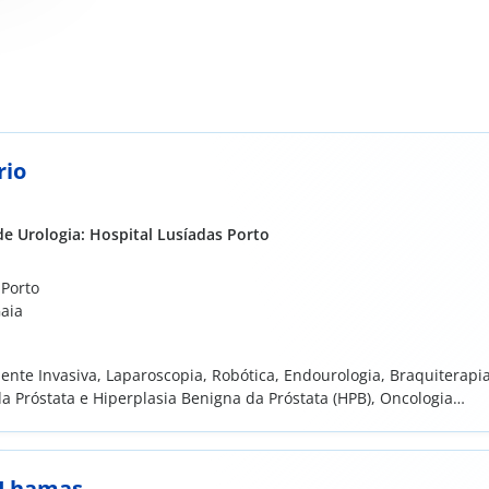
rio
e Urologia: Hospital Lusíadas Porto
 Porto
Gaia
nte Invasiva, Laparoscopia, Robótica, Endourologia, Braquiterapi
da Próstata e Hiperplasia Benigna da Próstata (HPB), Oncologia
renal, Disfunção eréctil, Incontinência urinária​
 Lhamas