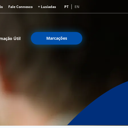
ós
Fale Connosco
+ Lusíadas
PT
EN
Marcações
mação Útil