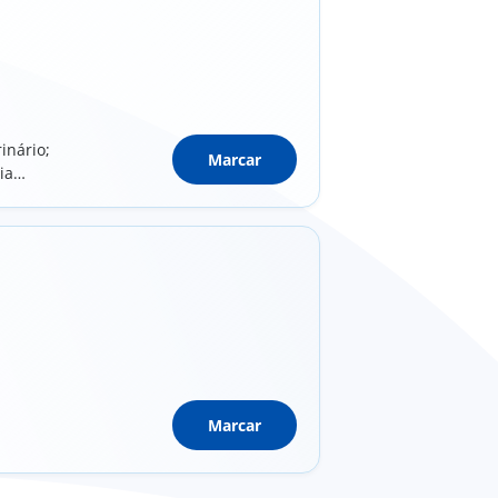
inário;
Marcar
ia
Marcar