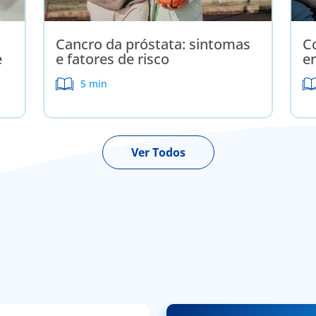
Cancro da próstata: sintomas
C
e
e fatores de risco
er
5 min
Ver Todos