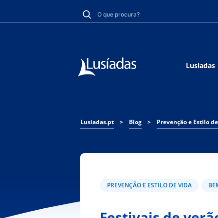
Lusíadas
Lusiadas.pt
>
Blog
>
Prevenção e Estilo de
PREVENÇÃO E ESTILO DE VIDA
BE
Festivais de verã