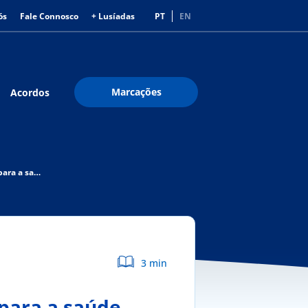
ós
Fale Connosco
+ Lusíadas
PT
EN
Marcações
Acordos
Festivais de verão: a importância da socialização para a saúde mental
3 min
 para a saúde