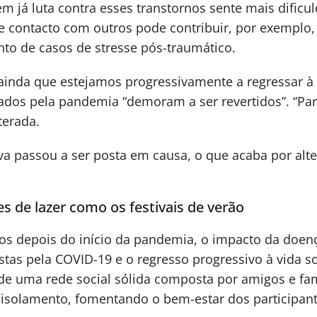
já luta contra esses transtornos sente mais dificuld
de contacto com outros pode contribuir, por exempl
nto de casos de stresse pós-traumático.
inda que estejamos progressivamente a regressar à 
dos pela pandemia “demoram a ser revertidos”. “Para
terada.
va passou a ser posta em causa, o que acaba por alte
es de lazer como os festivais de verão
os depois do início da pandemia, o impacto da doen
tas pela COVID-19 e o regresso progressivo à vida so
 de uma rede social sólida composta por amigos e fa
 isolamento, fomentando o bem-estar dos participan