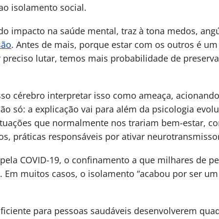
o isolamento social.
 impacto na saúde mental, traz à tona medos, angú
são
. Antes de mais, porque estar com os outros é um
r preciso lutar, temos mais probabilidade de preserv
osso cérebro interpretar isso como ameaça, acionand
ão só: a explicação vai para além da psicologia evoluti
situações que normalmente nos trariam bem-estar, c
s, práticas responsáveis por ativar neurotransmisso
ela COVID-19, o confinamento a que milhares de pes
 Em muitos casos, o isolamento “acabou por ser um 
suficiente para pessoas saudáveis desenvolverem qua