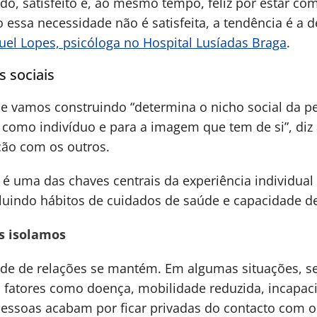
do, satisfeito e, ao mesmo tempo, feliz por estar com
essa necessidade não é satisfeita, a tendência é a 
el Lopes, psicóloga no Hospital Lusíadas Braga
.
s sociais
ue vamos construindo “determina o nicho social da p
como indivíduo e para a imagem que tem de si”, diz 
ação com os outros.
l] é uma das chaves centrais da experiência individual
cluindo hábitos de cuidados de saúde e capacidade d
s isolamos
de de relações se mantém. Em algumas situações, s
s fatores como doença, mobilidade reduzida, incapa
 pessoas acabam por ficar privadas do contacto com 