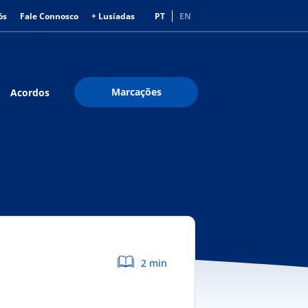
ós
Fale Connosco
+ Lusíadas
PT
EN
Marcações
Acordos
2 min