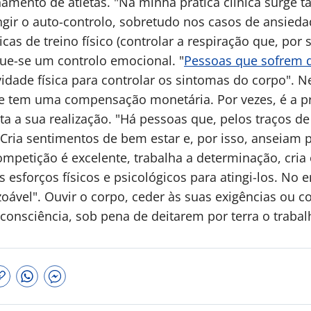
mento de atletas. "Na minha prática clínica surge 
ingir o auto-controlo, sobretudo nos casos de ansied
as de treino físico (controlar a respiração que, por s
ue-se um controlo emocional. "
Pessoas que sofrem 
vidade física para controlar os sintomas do corpo". 
ite tem uma compensação monetária. Por vezes, é a pr
nta a sua realização. "Há pessoas que, pelos traços d
Cria sentimentos de bem estar e, por isso, anseiam 
competição é excelente, trabalha a determinação, cria
 esforços físicos e psicológicos para atingi-los. No 
ável". Ouvir o corpo, ceder às suas exigências ou co
onsciência, sob pena de deitarem por terra o traba