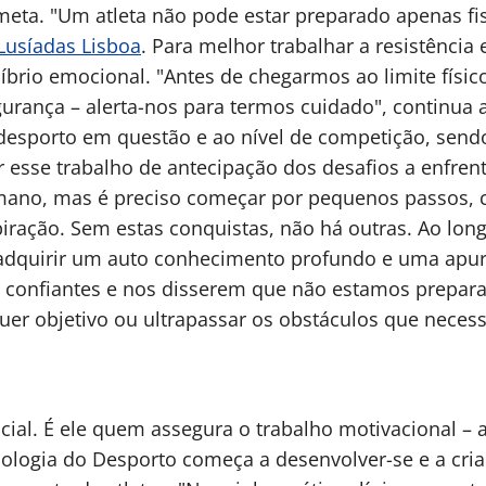
 meta. "Um atleta não pode estar preparado apenas f
Lusíadas Lisboa
. Para melhor trabalhar a resistência 
líbrio emocional. "Antes de chegarmos ao limite físic
nça – alerta-nos para termos cuidado", continua a 
 desporto em questão e ao nível de competição, send
er esse trabalho de antecipação dos desafios a enfren
ano, mas é preciso começar por pequenos passos, c
spiração. Sem estas conquistas, não há outras. Ao lo
l adquirir um auto conhecimento profundo e uma apu
s confiantes e nos disserem que não estamos prepara
er objetivo ou ultrapassar os obstáculos que necess
ncial. É ele quem assegura o trabalho motivacional – a
cologia do Desporto começa a desenvolver-se e a cria