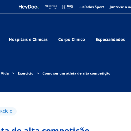
Lusíadas Sport
Junte-se a n
Hospitais e Clínicas
Corpo Clínico
Especialidades
 Vida
>
Exercício
>
Como ser um atleta de alta competição
ERCÍCIO
ta de alta competição