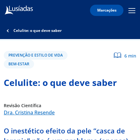
Marcações
Mobi
Men
Lusíadas
Icon
Hospitais
Celulite: o que deve saber
e
Clínicas
Corpo
PREVENÇÃO E ESTILO DE VIDA
6 min
Clínico
BEM-ESTAR
Especialidades
Celulite: o que deve saber
Acordos
Revisão Científica
Dra. Cristina Resende
onnosco
O inestético efeito da pele “casca de
íadas