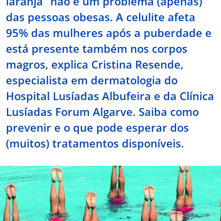
laranja” não é um problema (apenas)
das pessoas obesas. A celulite afeta
Doc
95% das mulheres após a puberdade e
ínica
está presente também nos corpos
magros, explica Cristina Resende,
ug
especialista em dermatologia do
Hospital Lusíadas Albufeira e da Clínica
s Sport
Lusíadas Forum Algarve. Saiba como
prevenir e o que pode esperar dos
e a nós
(muitos) tratamentos disponíveis.
EN